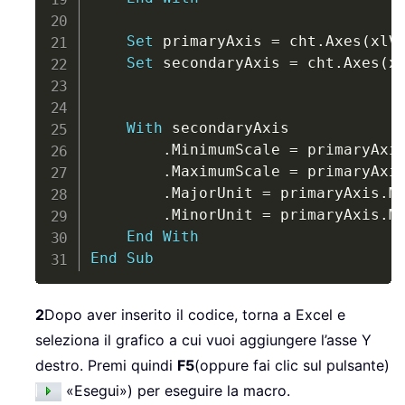
Set
 primaryAxis 
=
 cht
.
Axes
(
xlV
Set
 secondaryAxis 
=
 cht
.
Axes
(
x
With
 secondaryAxis

.
MinimumScale 
=
 primaryAxi
.
MaximumScale 
=
 primaryAxi
.
MajorUnit 
=
 primaryAxis
.
Ma
.
MinorUnit 
=
 primaryAxis
.
Mi
End
With
End
Sub
2
Dopo aver inserito il codice, torna a Excel e
seleziona il grafico a cui vuoi aggiungere l’asse Y
destro. Premi quindi
F5
(oppure fai clic sul pulsante)
«Esegui») per eseguire la macro.