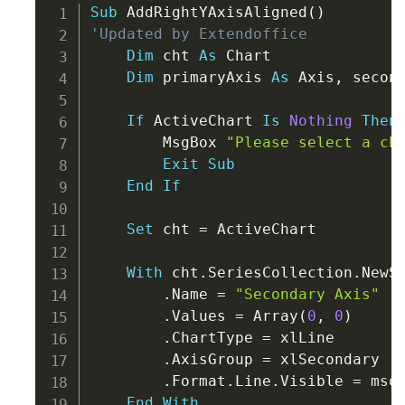
Copy
Sub
 AddRightYAxisAligned
(
)
'Updated by Extendoffice
Dim
 cht 
As
 Chart

Dim
 primaryAxis 
As
 Axis
,
 secon
If
 ActiveChart 
Is
Nothing
Then
        MsgBox 
"Please select a ch
Exit
Sub
End
If
Set
 cht 
=
 ActiveChart

With
 cht
.
SeriesCollection
.
NewSe
.
Name 
=
"Secondary Axis"
.
Values 
=
 Array
(
0
,
0
)
.
ChartType 
=
 xlLine

.
AxisGroup 
=
 xlSecondary

.
Format
.
Line
.
Visible 
=
 msoF
End
With