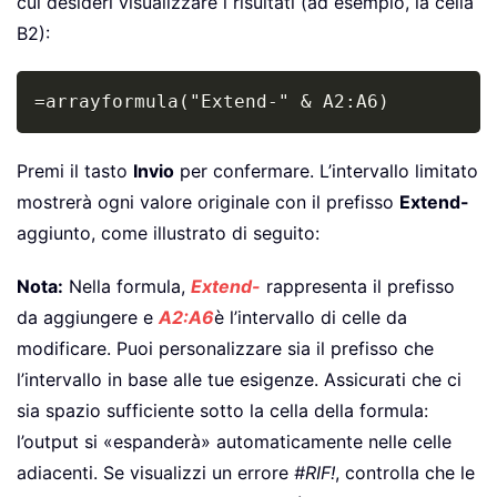
cui desideri visualizzare i risultati (ad esempio, la cella
B2):
Copy
=arrayformula("Extend-" & A2:A6)
Premi il tasto
Invio
per confermare. L’intervallo limitato
mostrerà ogni valore originale con il prefisso
Extend-
aggiunto, come illustrato di seguito:
Nota:
Nella formula,
Extend-
rappresenta il prefisso
da aggiungere e
A2:A6
è l’intervallo di celle da
modificare. Puoi personalizzare sia il prefisso che
l’intervallo in base alle tue esigenze. Assicurati che ci
sia spazio sufficiente sotto la cella della formula:
l’output si «espanderà» automaticamente nelle celle
adiacenti. Se visualizzi un errore
#RIF!
, controlla che le