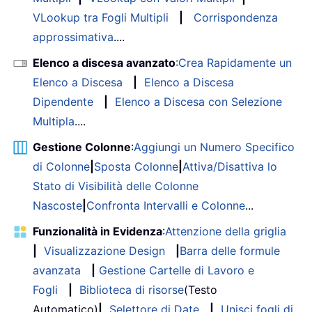
VLookup tra Fogli Multipli
|
Corrispondenza
approssimativa
....
Elenco a discesa avanzato
:
Crea Rapidamente un
Elenco a Discesa
|
Elenco a Discesa
Dipendente
|
Elenco a Discesa con Selezione
Multipla
....
Gestione Colonne
:
Aggiungi un Numero Specifico
di Colonne
|
Sposta Colonne
|
Attiva/Disattiva lo
Stato di Visibilità delle Colonne
Nascoste
|
Confronta Intervalli e Colonne
...
Funzionalità in Evidenza
:
Attenzione della griglia
|
Visualizzazione Design
|
Barra delle formule
avanzata
|
Gestione Cartelle di Lavoro e
Fogli
|
Biblioteca di risorse
(Testo
Automatico)
|
Selettore di Date
|
Unisci fogli di