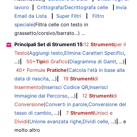
lavoro
|
Crittografa/Decrittografa celle
|
Invia
Email da Lista
|
Super Filtri
|
Filtro
speciale
(Filtra celle con testo in
grassetto/corsivo/barrato...) ...
Principali Set di Strumenti 15
:
12
Strumenti
per il
Testo
(
Aggiungi testo
,
Elimina Caratteri Specifici
,
...)
|
50+
Tipi
di Grafico
(
Diagramma di Gantt
, ...)
|
40+ Formule
Pratiche
(
Calcola l'età in base alla
data di nascita
, ...)
|
19
Strumenti
di
Inserimento
(
Inserisci Codice QR
,
Inserisci
Immagine dal Percorso
, ...)
|
12
Strumenti
di
Conversione
(
Converti in parole
,
Conversione del
tasso di cambio
, ...)
|
7
Strumenti
Unisci e
Dividi
(
Unione avanzata righe
,
Dividi celle
, ...)
|
... e
molto altro