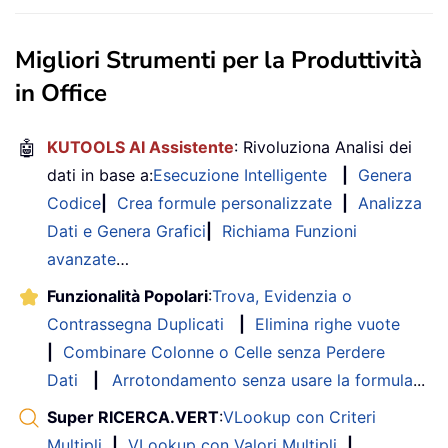
Migliori Strumenti per la Produttività
in Office
🤖
KUTOOLS AI Assistente
: Rivoluziona Analisi dei
dati in base a:
Esecuzione Intelligente
|
Genera
Codice
|
Crea formule personalizzate
|
Analizza
Dati e Genera Grafici
|
Richiama Funzioni
avanzate
…
Funzionalità Popolari
:
Trova, Evidenzia o
Contrassegna Duplicati
|
Elimina righe vuote
|
Combinare Colonne o Celle senza Perdere
Dati
|
Arrotondamento senza usare la formula
...
Super RICERCA.VERT
:
VLookup con Criteri
Multipli
|
VLookup con Valori Multipli
|