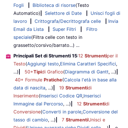
Fogli
|
Biblioteca di risorse
(Testo
Automatico)
|
Selettore di Date
|
Unisci fogli di
lavoro
|
Crittografa/Decrittografa celle
|
Invia
Email da Lista
|
Super Filtri
|
Filtro
speciale
(Filtra celle con testo in
grassetto/corsivo/barrato...) ...
Principali Set di Strumenti 15
:
12
Strumenti
per il
Testo
(
Aggiungi testo
,
Elimina Caratteri Specifici
,
...)
|
50+
Tipi
di Grafico
(
Diagramma di Gantt
, ...)
|
40+ Formule
Pratiche
(
Calcola l'età in base alla
data di nascita
, ...)
|
19
Strumenti
di
Inserimento
(
Inserisci Codice QR
,
Inserisci
Immagine dal Percorso
, ...)
|
12
Strumenti
di
Conversione
(
Converti in parole
,
Conversione del
tasso di cambio
, ...)
|
7
Strumenti
Unisci e
Dividi
(
Unione avanzata righe
,
Dividi celle
, ...)
|
... e