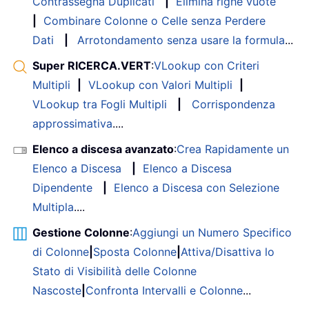
Contrassegna Duplicati
|
Elimina righe vuote
|
Combinare Colonne o Celle senza Perdere
Dati
|
Arrotondamento senza usare la formula
...
Super RICERCA.VERT
:
VLookup con Criteri
Multipli
|
VLookup con Valori Multipli
|
VLookup tra Fogli Multipli
|
Corrispondenza
approssimativa
....
Elenco a discesa avanzato
:
Crea Rapidamente un
Elenco a Discesa
|
Elenco a Discesa
Dipendente
|
Elenco a Discesa con Selezione
Multipla
....
Gestione Colonne
:
Aggiungi un Numero Specifico
di Colonne
|
Sposta Colonne
|
Attiva/Disattiva lo
Stato di Visibilità delle Colonne
Nascoste
|
Confronta Intervalli e Colonne
...