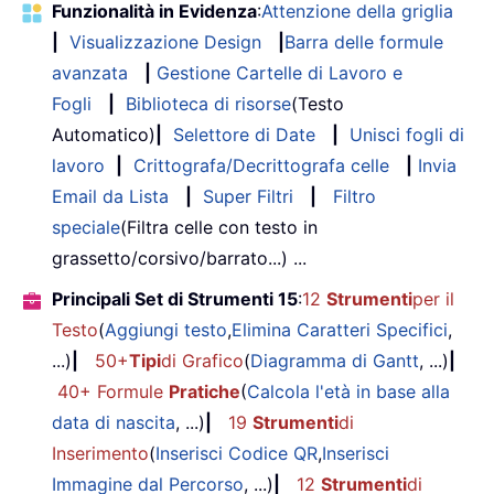
Funzionalità in Evidenza
:
Attenzione della griglia
|
Visualizzazione Design
|
Barra delle formule
avanzata
|
Gestione Cartelle di Lavoro e
Fogli
|
Biblioteca di risorse
(Testo
Automatico)
|
Selettore di Date
|
Unisci fogli di
lavoro
|
Crittografa/Decrittografa celle
|
Invia
Email da Lista
|
Super Filtri
|
Filtro
speciale
(Filtra celle con testo in
grassetto/corsivo/barrato...) ...
Principali Set di Strumenti 15
:
12
Strumenti
per il
Testo
(
Aggiungi testo
,
Elimina Caratteri Specifici
,
...)
|
50+
Tipi
di Grafico
(
Diagramma di Gantt
, ...)
|
40+ Formule
Pratiche
(
Calcola l'età in base alla
data di nascita
, ...)
|
19
Strumenti
di
Inserimento
(
Inserisci Codice QR
,
Inserisci
Immagine dal Percorso
, ...)
|
12
Strumenti
di