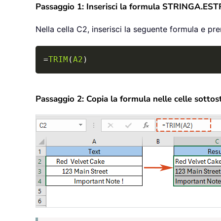
Passaggio 1: Inserisci la formula STRINGA.EST
Nella cella C2, inserisci la seguente formula e pre
=
TRIM
(
A2
)
Passaggio 2: Copia la formula nelle celle sottosta