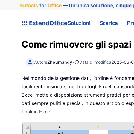
Kutools
for
Office
— Un'unica soluzione, cinque p
ExtendOffice
Soluzioni
Scarica
Pr
Come rimuovere gli spazi in
Autore
Zhoumandy
•
Data di modifica
2025-06-0
Nel mondo della gestione dati, l’ordine è fondament
facilmente insinuarsi nei tuoi fogli Excel, causa
Excel mette a disposizione strumenti pratici per 
dati sempre puliti e precisi. In questo articolo es
finali in Excel.