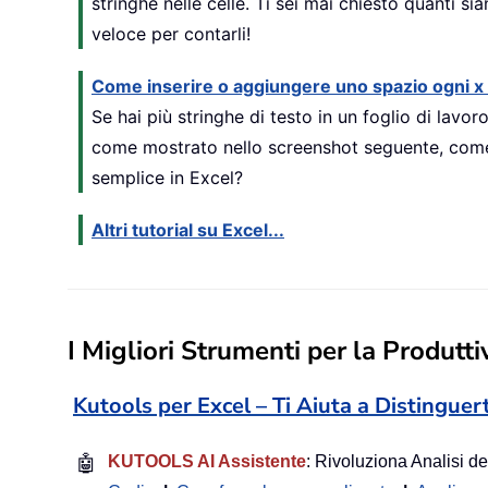
stringhe nelle celle. Ti sei mai chiesto quanti s
veloce per contarli!
Come inserire o aggiungere uno spazio ogni x c
Se hai più stringhe di testo in un foglio di lavor
come mostrato nello screenshot seguente, come
semplice in Excel?
Altri tutorial su Excel...
I Migliori Strumenti per la Produttiv
Kutools per Excel – Ti Aiuta a Distinguer
🤖
KUTOOLS AI Assistente
: Rivoluziona Analisi de