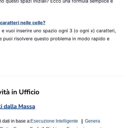
iano questi spazi iniziali? Ecco una formula semplice e
aratteri nelle celle?
o e vuoi inserire uno spazio ogni 3 (o ogni x) caratteri,
 puoi risolvere questo problema in modo rapido e
ità in Ufficio
ti dalla Massa
i dati in base a:
Esecuzione Intelligente
|
Genera