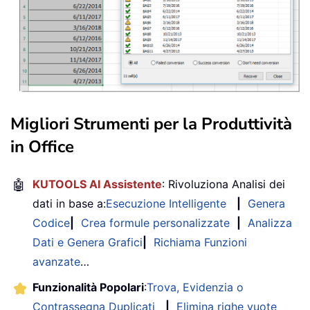
Migliori Strumenti per la Produttività
in Office
🤖
KUTOOLS AI Assistente
: Rivoluziona Analisi dei
dati in base a:
Esecuzione Intelligente
|
Genera
Codice
|
Crea formule personalizzate
|
Analizza
Dati e Genera Grafici
|
Richiama Funzioni
avanzate
…
Funzionalità Popolari
:
Trova, Evidenzia o
Contrassegna Duplicati
|
Elimina righe vuote