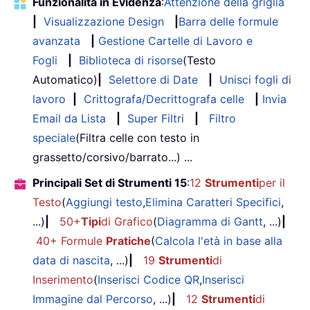
Funzionalità in Evidenza
:
Attenzione della griglia
|
Visualizzazione Design
|
Barra delle formule
avanzata
|
Gestione Cartelle di Lavoro e
Fogli
|
Biblioteca di risorse
(Testo
Automatico)
|
Selettore di Date
|
Unisci fogli di
lavoro
|
Crittografa/Decrittografa celle
|
Invia
Email da Lista
|
Super Filtri
|
Filtro
speciale
(Filtra celle con testo in
grassetto/corsivo/barrato...) ...
Principali Set di Strumenti 15
:
12
Strumenti
per il
Testo
(
Aggiungi testo
,
Elimina Caratteri Specifici
,
...)
|
50+
Tipi
di Grafico
(
Diagramma di Gantt
, ...)
|
40+ Formule
Pratiche
(
Calcola l'età in base alla
data di nascita
, ...)
|
19
Strumenti
di
Inserimento
(
Inserisci Codice QR
,
Inserisci
Immagine dal Percorso
, ...)
|
12
Strumenti
di