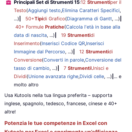
Principali Set di Strumenti 15
:
12
Strumenti
per il
Testo
(
Aggiungi testo
,
Elimina Caratteri Specifici
,
...)
|
50+
Tipi
di Grafico
(
Diagramma di Gantt
, ...)
|
40+ Formule
Pratiche
(
Calcola l'età in base alla
data di nascita
, ...)
|
19
Strumenti
di
Inserimento
(
Inserisci Codice QR
,
Inserisci
Immagine dal Percorso
, ...)
|
12
Strumenti
di
Conversione
(
Converti in parole
,
Conversione del
tasso di cambio
, ...)
|
7
Strumenti
Unisci e
Dividi
(
Unione avanzata righe
,
Dividi celle
, ...)
|
... e
molto altro
Usa Kutools nella tua lingua preferita – supporta
inglese, spagnolo, tedesco, francese, cinese e 40+
altre!
Potenzia le tue competenze in Excel con
Kutools per Excel e sperimenta un’efficienza