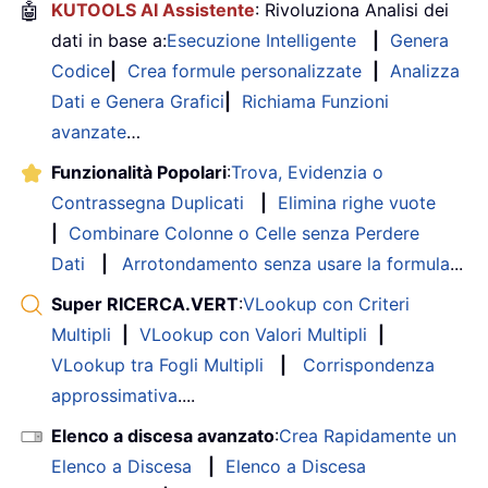
🤖
KUTOOLS AI Assistente
: Rivoluziona Analisi dei
dati in base a:
Esecuzione Intelligente
|
Genera
Codice
|
Crea formule personalizzate
|
Analizza
Dati e Genera Grafici
|
Richiama Funzioni
avanzate
…
Funzionalità Popolari
:
Trova, Evidenzia o
Contrassegna Duplicati
|
Elimina righe vuote
|
Combinare Colonne o Celle senza Perdere
Dati
|
Arrotondamento senza usare la formula
...
Super RICERCA.VERT
:
VLookup con Criteri
Multipli
|
VLookup con Valori Multipli
|
VLookup tra Fogli Multipli
|
Corrispondenza
approssimativa
....
Elenco a discesa avanzato
:
Crea Rapidamente un
Elenco a Discesa
|
Elenco a Discesa