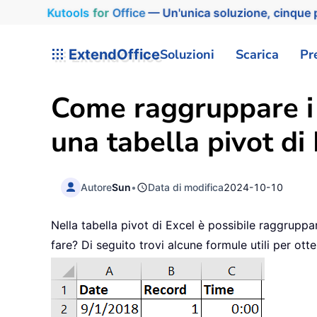
Kutools
for
Office
— Un'unica soluzione, cinque p
ExtendOffice
Soluzioni
Scarica
Pr
Come raggruppare i d
una tabella pivot di
Autore
Sun
•
Data di modifica
2024-10-10
Nella tabella pivot di Excel è possibile raggruppar
fare? Di seguito trovi alcune formule utili per ott