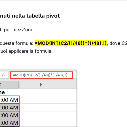
uti nella tabella pivot
i per mezz'ora.
i questa formula:
=MOD(INT(C2/(1/48))*(1/48),1)
, dove C2
vuoi applicare la formula.