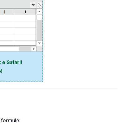
 e Safari!
o!
 formule: