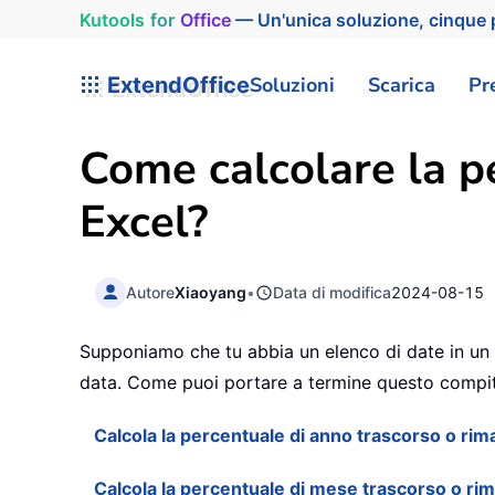
Kutools
for
Office
— Un'unica soluzione, cinque p
ExtendOffice
Soluzioni
Scarica
Pr
Come calcolare la p
Excel?
Autore
Xiaoyang
•
Data di modifica
2024-08-15
Supponiamo che tu abbia un elenco di date in un f
data. Come puoi portare a termine questo compit
Calcola la percentuale di anno trascorso o ri
Calcola la percentuale di mese trascorso o r