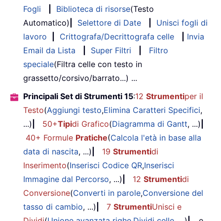
Fogli
|
Biblioteca di risorse
(Testo
Automatico)
|
Selettore di Date
|
Unisci fogli di
lavoro
|
Crittografa/Decrittografa celle
|
Invia
Email da Lista
|
Super Filtri
|
Filtro
speciale
(Filtra celle con testo in
grassetto/corsivo/barrato...) ...
Principali Set di Strumenti 15
:
12
Strumenti
per il
Testo
(
Aggiungi testo
,
Elimina Caratteri Specifici
,
...)
|
50+
Tipi
di Grafico
(
Diagramma di Gantt
, ...)
|
40+ Formule
Pratiche
(
Calcola l'età in base alla
data di nascita
, ...)
|
19
Strumenti
di
Inserimento
(
Inserisci Codice QR
,
Inserisci
Immagine dal Percorso
, ...)
|
12
Strumenti
di
Conversione
(
Converti in parole
,
Conversione del
tasso di cambio
, ...)
|
7
Strumenti
Unisci e
Dividi
(
Unione avanzata righe
,
Dividi celle
, ...)
|
... e