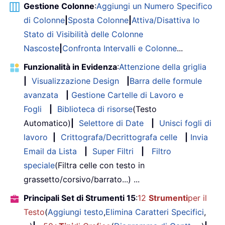
Gestione Colonne
:
Aggiungi un Numero Specifico
di Colonne
|
Sposta Colonne
|
Attiva/Disattiva lo
Stato di Visibilità delle Colonne
Nascoste
|
Confronta Intervalli e Colonne
...
Funzionalità in Evidenza
:
Attenzione della griglia
|
Visualizzazione Design
|
Barra delle formule
avanzata
|
Gestione Cartelle di Lavoro e
Fogli
|
Biblioteca di risorse
(Testo
Automatico)
|
Selettore di Date
|
Unisci fogli di
lavoro
|
Crittografa/Decrittografa celle
|
Invia
Email da Lista
|
Super Filtri
|
Filtro
speciale
(Filtra celle con testo in
grassetto/corsivo/barrato...) ...
Principali Set di Strumenti 15
:
12
Strumenti
per il
Testo
(
Aggiungi testo
,
Elimina Caratteri Specifici
,