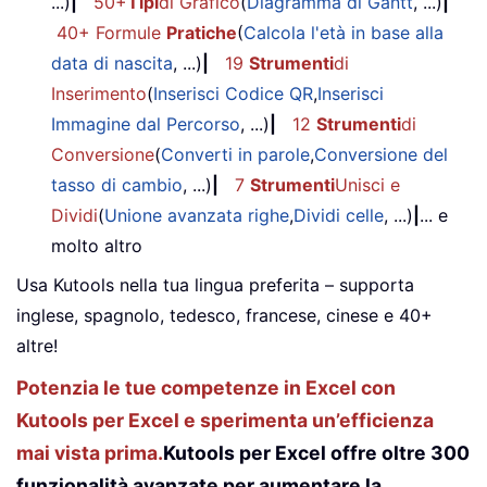
...)
|
50+
Tipi
di Grafico
(
Diagramma di Gantt
, ...)
|
40+ Formule
Pratiche
(
Calcola l'età in base alla
data di nascita
, ...)
|
19
Strumenti
di
Inserimento
(
Inserisci Codice QR
,
Inserisci
Immagine dal Percorso
, ...)
|
12
Strumenti
di
Conversione
(
Converti in parole
,
Conversione del
tasso di cambio
, ...)
|
7
Strumenti
Unisci e
Dividi
(
Unione avanzata righe
,
Dividi celle
, ...)
|
... e
molto altro
Usa Kutools nella tua lingua preferita – supporta
inglese, spagnolo, tedesco, francese, cinese e 40+
altre!
Potenzia le tue competenze in Excel con
Kutools per Excel e sperimenta un’efficienza
mai vista prima.
Kutools per Excel offre oltre 300
funzionalità avanzate per aumentare la