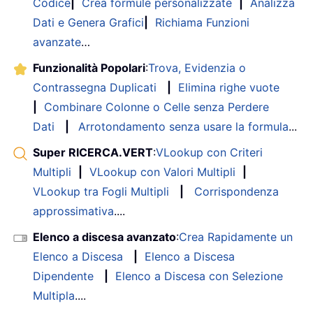
Codice
|
Crea formule personalizzate
|
Analizza
Dati e Genera Grafici
|
Richiama Funzioni
avanzate
…
Funzionalità Popolari
:
Trova, Evidenzia o
Contrassegna Duplicati
|
Elimina righe vuote
|
Combinare Colonne o Celle senza Perdere
Dati
|
Arrotondamento senza usare la formula
...
Super RICERCA.VERT
:
VLookup con Criteri
Multipli
|
VLookup con Valori Multipli
|
VLookup tra Fogli Multipli
|
Corrispondenza
approssimativa
....
Elenco a discesa avanzato
:
Crea Rapidamente un
Elenco a Discesa
|
Elenco a Discesa
Dipendente
|
Elenco a Discesa con Selezione
Multipla
....