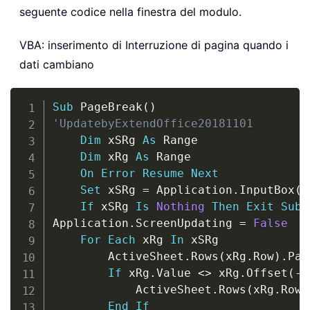
seguente codice nella finestra del modulo.
VBA: inserimento di Interruzione di pagina quando i
dati cambiano
Copy
Sub
 PageBreak
(
)
'UpdatebyExtendOffice20181101
Dim
 xSRg 
As
 Range

Dim
 xRg 
As
 Range

On
Error
Resume
Next
Set
 xSRg 
=
 Application
.
InputBox
(
"
If
 xSRg 
Is
Nothing
Then
Exit
Sub
Application
.
ScreenUpdating 
=
False
For
Each
 xRg 
In
 xSRg

        ActiveSheet
.
Rows
(
xRg
.
Row
)
.
Pag
If
 xRg
.
Value 
<
>
 xRg
.
Offset
(
-
1
            ActiveSheet
.
Rows
(
xRg
.
Row
)
End
If