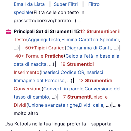
Email da Lista
|
Super Filtri
|
Filtro
speciale
(Filtra celle con testo in
grassetto/corsivo/barrato...) ...
Principali Set di Strumenti 15
:
12
Strumenti
per il
Testo
(
Aggiungi testo
,
Elimina Caratteri Specifici
,
...)
|
50+
Tipi
di Grafico
(
Diagramma di Gantt
, ...)
|
40+ Formule
Pratiche
(
Calcola l'età in base alla
data di nascita
, ...)
|
19
Strumenti
di
Inserimento
(
Inserisci Codice QR
,
Inserisci
Immagine dal Percorso
, ...)
|
12
Strumenti
di
Conversione
(
Converti in parole
,
Conversione del
tasso di cambio
, ...)
|
7
Strumenti
Unisci e
Dividi
(
Unione avanzata righe
,
Dividi celle
, ...)
|
... e
molto altro
Usa Kutools nella tua lingua preferita – supporta