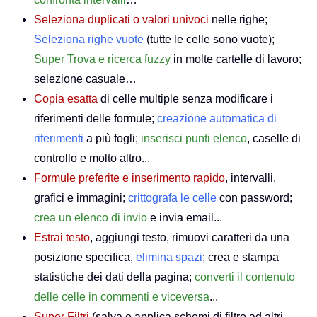
Seleziona duplicati o valori univoci
nelle righe;
Seleziona righe vuote
(tutte le celle sono vuote);
Super Trova e ricerca fuzzy
in molte cartelle di lavoro;
selezione casuale…
Copia esatta
di celle multiple senza modificare i
riferimenti delle formule;
creazione automatica di
riferimenti
a più fogli;
inserisci punti elenco
, caselle di
controllo e molto altro...
Formule preferite e inserimento rapido
, intervalli,
grafici e immagini;
crittografa le celle
con password;
crea un elenco di invio
e invia email...
Estrai testo
, aggiungi testo, rimuovi caratteri da una
posizione specifica,
elimina spazi
; crea e stampa
statistiche dei dati della pagina;
converti il contenuto
delle celle in commenti e viceversa
...
Super Filtri
(salva e applica schemi di filtro ad altri