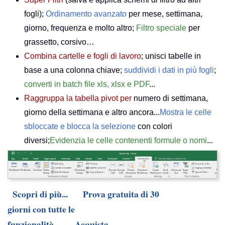
fogli);
Ordinamento avanzato
per mese, settimana,
giorno, frequenza e molto altro;
Filtro speciale
per
grassetto, corsivo…
Combina cartelle e fogli di lavoro
; unisci tabelle in
base a una colonna chiave;
suddividi i dati in più fogli
;
converti in batch file xls, xlsx e PDF
...
Raggruppa la tabella pivot per
numero di settimana,
giorno della settimana e altro ancora...
Mostra le celle
sbloccate e blocca la selezione
con colori
diversi;
Evidenzia le celle contenenti formule o nomi
...
Scopri di più...
Prova gratuita di 30
giorni con tutte le
funzionalità...
Acquista...