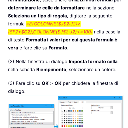
determinare le celle da formattare
nella sezione
Seleziona un tipo di regola
, digitare la seguente
formula
=E(COLONNE($J$2:J2)>
($F2+$G2),COLONNE($J$2:J2)<=100)
nella casella
di testo
Formatta i valori per cui questa formula è
vera
e fare clic su
Formato
.
(2) Nella finestra di dialogo
Imposta formato cella
,
nella scheda
Riempimento
, selezionare un colore.
(3) Fare clic su
OK
>
OK
per chiudere la finestra di
dialogo.