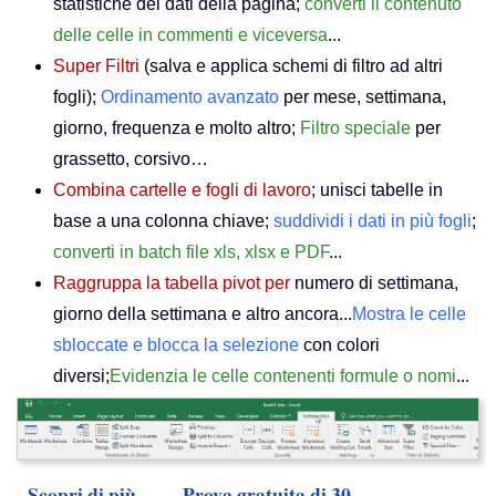
statistiche dei dati della pagina;
converti il contenuto
delle celle in commenti e viceversa
...
Super Filtri
(salva e applica schemi di filtro ad altri
fogli);
Ordinamento avanzato
per mese, settimana,
giorno, frequenza e molto altro;
Filtro speciale
per
grassetto, corsivo…
Combina cartelle e fogli di lavoro
; unisci tabelle in
base a una colonna chiave;
suddividi i dati in più fogli
;
converti in batch file xls, xlsx e PDF
...
Raggruppa la tabella pivot per
numero di settimana,
giorno della settimana e altro ancora...
Mostra le celle
sbloccate e blocca la selezione
con colori
diversi;
Evidenzia le celle contenenti formule o nomi
...
Scopri di più...
Prova gratuita di 30