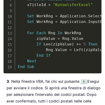
    xTitleId 
=
"KutoolsforExcel"
Set
 WorkRng 
=
 Application
.
Selectio
Set
 WorkRng 
=
 Application
.
InputBo
For
Each
 Rng 
In
 WorkRng

        zipValue 
=
 Rng
.
Value

If
 Len
(
zipValue
)
>
=
5
Then
            Rng
.
Value 
=
 Left
(
zipValue
End
If
Next
End
Sub
3
. Nella finestra VBA, fai clic sul pulsante
Esegui
per avviare il codice. Si aprirà una finestra di dialogo
per selezionare l’intervallo dei codici postali. Dopo
aver confermato, tutti i codici postali nelle celle