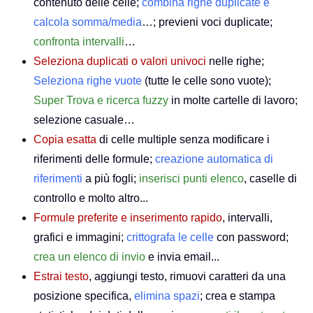
contenuto delle celle;
combina righe duplicate e
calcola somma/media
…; previeni voci duplicate;
confronta intervalli
…
Seleziona duplicati o valori univoci
nelle righe;
Seleziona righe vuote
(tutte le celle sono vuote);
Super Trova e ricerca fuzzy
in molte cartelle di lavoro;
selezione casuale…
Copia esatta
di celle multiple senza modificare i
riferimenti delle formule;
creazione automatica di
riferimenti
a più fogli;
inserisci punti elenco
, caselle di
controllo e molto altro...
Formule preferite e inserimento rapido
, intervalli,
grafici e immagini;
crittografa le celle
con password;
crea un elenco di invio
e invia email...
Estrai testo
, aggiungi testo, rimuovi caratteri da una
posizione specifica,
elimina spazi
; crea e stampa