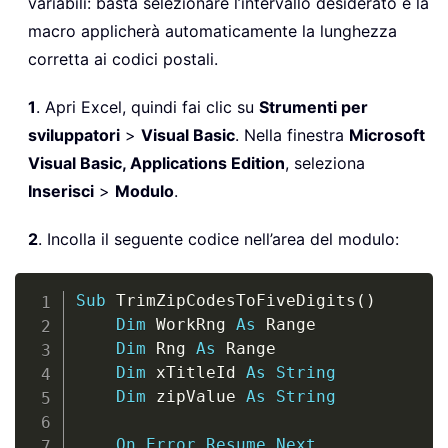
variabili: basta selezionare l’intervallo desiderato e la
macro applicherà automaticamente la lunghezza
corretta ai codici postali.
1
. Apri Excel, quindi fai clic su
Strumenti per
sviluppatori
>
Visual Basic
. Nella finestra
Microsoft
Visual Basic, Applications Edition
, seleziona
Inserisci
>
Modulo
.
2
. Incolla il seguente codice nell’area del modulo:
Copy
Sub
 TrimZipCodesToFiveDigits
(
)
Dim
 WorkRng 
As
 Range

Dim
 Rng 
As
 Range

Dim
 xTitleId 
As
String
Dim
 zipValue 
As
String
On
Error
Resume
Next