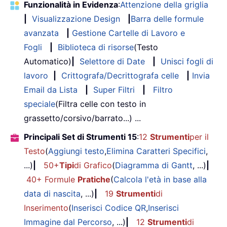
Funzionalità in Evidenza
:
Attenzione della griglia
|
Visualizzazione Design
|
Barra delle formule
avanzata
|
Gestione Cartelle di Lavoro e
Fogli
|
Biblioteca di risorse
(Testo
Automatico)
|
Selettore di Date
|
Unisci fogli di
lavoro
|
Crittografa/Decrittografa celle
|
Invia
Email da Lista
|
Super Filtri
|
Filtro
speciale
(Filtra celle con testo in
grassetto/corsivo/barrato...) ...
Principali Set di Strumenti 15
:
12
Strumenti
per il
Testo
(
Aggiungi testo
,
Elimina Caratteri Specifici
,
...)
|
50+
Tipi
di Grafico
(
Diagramma di Gantt
, ...)
|
40+ Formule
Pratiche
(
Calcola l'età in base alla
data di nascita
, ...)
|
19
Strumenti
di
Inserimento
(
Inserisci Codice QR
,
Inserisci
Immagine dal Percorso
, ...)
|
12
Strumenti
di