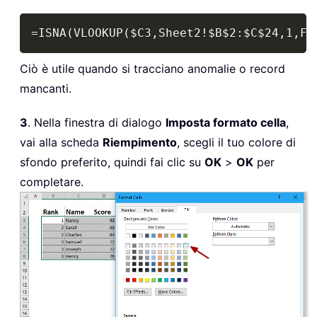
Copy
=ISNA(VLOOKUP($C3,Sheet2!$B$2:$C$24,1,FA
Ciò è utile quando si tracciano anomalie o record
mancanti.
3
. Nella finestra di dialogo
Imposta formato cella
,
vai alla scheda
Riempimento
, scegli il tuo colore di
sfondo preferito, quindi fai clic su
OK
>
OK
per
completare.