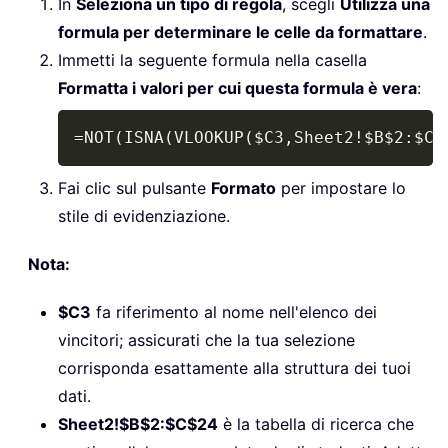
In
Seleziona un tipo di regola
, scegli
Utilizza una
formula per determinare le celle da formattare
.
Immetti la seguente formula nella casella
Formatta i valori per cui questa formula è vera
:
Copy
=NOT(ISNA(VLOOKUP($C3,Sheet2!$B$2:$C$
Fai clic sul pulsante
Formato
per impostare lo
stile di evidenziazione.
Nota:
$C3
fa riferimento al nome nell'elenco dei
vincitori; assicurati che la tua selezione
corrisponda esattamente alla struttura dei tuoi
dati.
Sheet2!$B$2:$C$24
è la tabella di ricerca che