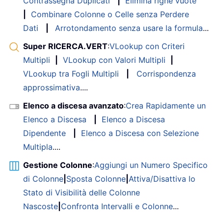
Contrassegna Duplicati
|
Elimina righe vuote
|
Combinare Colonne o Celle senza Perdere
Dati
|
Arrotondamento senza usare la formula
...
Super RICERCA.VERT
:
VLookup con Criteri
Multipli
|
VLookup con Valori Multipli
|
VLookup tra Fogli Multipli
|
Corrispondenza
approssimativa
....
Elenco a discesa avanzato
:
Crea Rapidamente un
Elenco a Discesa
|
Elenco a Discesa
Dipendente
|
Elenco a Discesa con Selezione
Multipla
....
Gestione Colonne
:
Aggiungi un Numero Specifico
di Colonne
|
Sposta Colonne
|
Attiva/Disattiva lo
Stato di Visibilità delle Colonne
Nascoste
|
Confronta Intervalli e Colonne
...