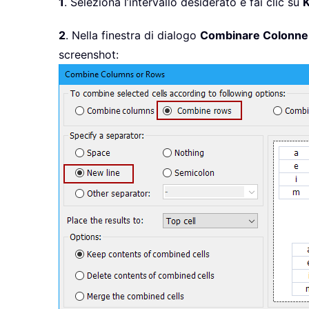
1
. Seleziona l’intervallo desiderato e fai clic su
K
2
. Nella finestra di dialogo
Combinare Colonne
screenshot: