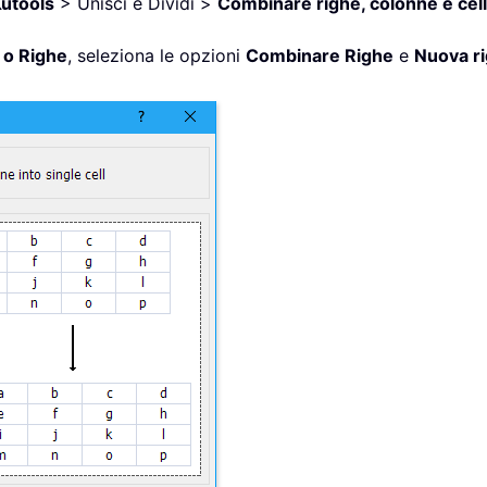
utools
> Unisci e Dividi >
Combinare righe, colonne e cel
 o Righe
, seleziona le opzioni
Combinare Righe
e
Nuova r