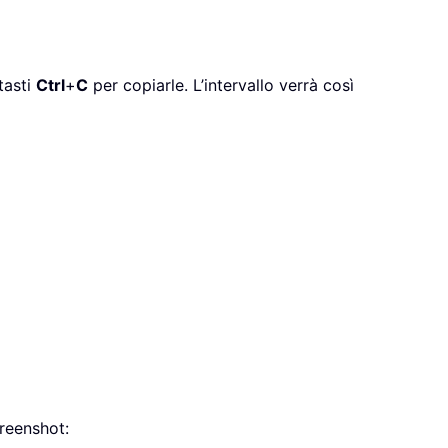
tasti
Ctrl
+
C
per copiarle. L’intervallo verrà così
creenshot: