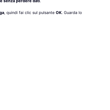
le senza perdere dati
.
iga
, quindi fai clic sul pulsante
OK
. Guarda lo