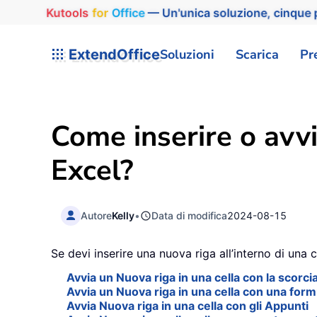
Kutools
for
Office
— Un'unica soluzione, cinque p
ExtendOffice
Soluzioni
Scarica
Pr
Come inserire o avvi
Excel?
Autore
Kelly
•
Data di modifica
2024-08-15
Se devi inserire una nuova riga all’interno di una 
Avvia un Nuova riga in una cella con la scorci
Avvia un Nuova riga in una cella con una form
Avvia Nuova riga in una cella con gli Appunti