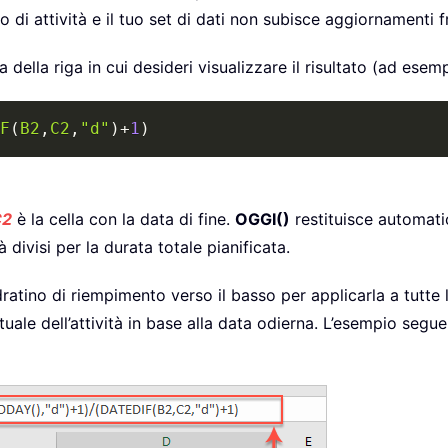
 di attività e il tuo set di dati non subisce aggiornamenti f
 della riga in cui desideri visualizzare il risultato (ad esemp
F
(
B2
,
C2
,
"d"
)
+
1
)
C2
è la cella con la data di fine.
OGGI()
restituisce automati
tà divisi per la durata totale pianificata.
adratino di riempimento verso il basso per applicarla a tutte
le dell’attività in base alla data odierna. L’esempio seguen