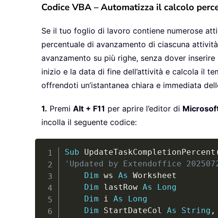
Codice VBA – Automatizza il calcolo perc
Se il tuo foglio di lavoro contiene numerose atti
percentuale di avanzamento di ciascuna attività
avanzamento su più righe, senza dover inserire
inizio e la data di fine dell’attività e calcola i
offrendoti un’istantanea chiara e immediata dell
1.
Premi
Alt + F11
per aprire l’editor di
Microsoft
incolla il seguente codice:
Sub
 UpdateTaskCompletionPercent
'Updated by Extendoffice 202507
Dim
 ws 
As
 Worksheet

Dim
 lastRow 
As
Long
Dim
 i 
As
Long
Dim
 StartDateCol 
As
String
,