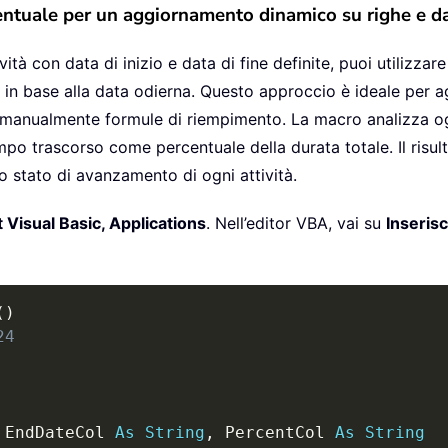
entuale per un aggiornamento dinamico su righe e d
vità con data di inizio e data di fine definite, puoi utilizz
 in base alla data odierna. Questo approccio è ideale per 
 manualmente formule di riempimento. La macro analizza ogn
l tempo trascorso come percentuale della durata totale. Il risu
o stato di avanzamento di ogni attività.
 Visual Basic, Applications
. Nell’editor VBA, vai su
Inserisc
(
)
24
 EndDateCol 
As
String
,
 PercentCol 
As
String