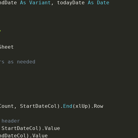
ndDate 
As
Variant
,
 todayDate 
As
Date
"
heet

rs as needed
Count
,
 StartDateCol
)
.
End
(
xlUp
)
.
Row

 header
 StartDateCol
)
.
Value

ndDateCol
)
.
Value
