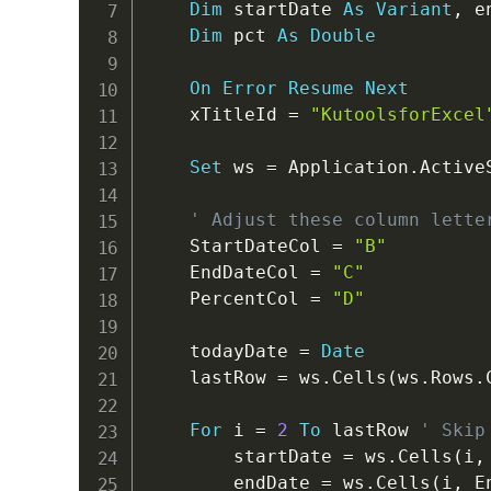
Dim
 startDate 
As
Variant
,
 e
Dim
 pct 
As
Double
On
Error
Resume
Next
    xTitleId 
=
"KutoolsforExcel
Set
 ws 
=
 Application
.
ActiveS
' Adjust these column lette
    StartDateCol 
=
"B"
    EndDateCol 
=
"C"
    PercentCol 
=
"D"
    todayDate 
=
Date
    lastRow 
=
 ws
.
Cells
(
ws
.
Rows
.
For
 i 
=
2
To
 lastRow 
' Skip
        startDate 
=
 ws
.
Cells
(
i
,
        endDate 
=
 ws
.
Cells
(
i
,
 E