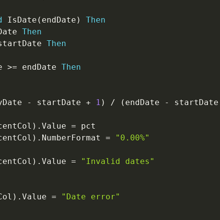
d
 IsDate
(
endDate
)
Then
Date 
Then
startDate 
Then
e 
>
=
 endDate 
Then
yDate 
-
 startDate 
+
1
)
/
(
endDate 
-
 startDate
centCol
)
.
Value 
=
 pct

centCol
)
.
NumberFormat 
=
"0.00%"
centCol
)
.
Value 
=
"Invalid dates"
Col
)
.
Value 
=
"Date error"