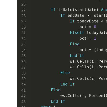
If
 IsDate
(
startDate
)
An
If
 endDate 
>
=
 start
If
 todayDate 
<
 
                    pct 
=
0
ElseIf
 todayDat
                    pct 
=
1
Else
                    pct 
=
(
toda
End
If
                ws
.
Cells
(
i
,
 Per
                ws
.
Cells
(
i
,
 Per
Else
                ws
.
Cells
(
i
,
 Per
End
If
Else
            ws
.
Cells
(
i
,
 Percent
End
If