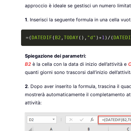
approccio è ideale se gestisci un numero limitato
1
. Inserisci la seguente formula in una cella vuota
=
(
DATEDIF
(
B2
,
TODAY
(
)
,
"d"
)
+
1
)
/
(
DATEDI
Spiegazione dei parametri:
B2
è la cella con la data di inizio dell’attività e
quanti giorni sono trascorsi dall’inizio dell’attivi
2
. Dopo aver inserito la formula, trascina il qu
mostrerà automaticamente il completamento attua
attività: