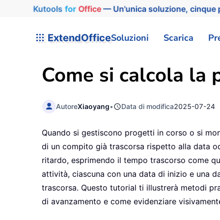
Kutools
for
Office
— Un'unica soluzione, cinque p
ExtendOffice
Soluzioni
Scarica
Pr
Come si calcola la 
Autore
Xiaoyang
•
Data di modifica
2025-07-24
Quando si gestiscono progetti in corso o si moni
di un compito già trascorsa rispetto alla data od
ritardo, esprimendo il tempo trascorso come quo
attività, ciascuna con una data di inizio e una d
trascorsa. Questo tutorial ti illustrerà metodi p
di avanzamento e come evidenziare visivamente le