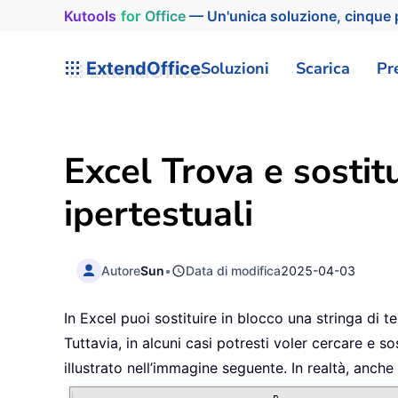
Kutools
for
Office
— Un'unica soluzione, cinque p
ExtendOffice
Soluzioni
Scarica
Pr
Excel Trova e sostitu
ipertestuali
Autore
Sun
•
Data di modifica
2025-04-03
In Excel puoi sostituire in blocco una stringa di te
Tuttavia, in alcuni casi potresti voler cercare e s
illustrato nell’immagine seguente. In realtà, anche