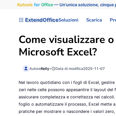
Kutools
for
Office
— Un'unica soluzione, cinque p
ExtendOffice
Soluzioni
Scarica
Pr
Come visualizzare o 
Microsoft Excel?
Autore
Kelly
•
Data di modifica
2025-11-07
Nel lavoro quotidiano con i fogli di Excel, gestire 
zeri nelle celle possono appesantire il layout del fo
assicurare completezza e correttezza nei calcoli. C
foglio o automatizzare il processo, Excel mette a
pratiche per mostrare o nascondere i valori zero,