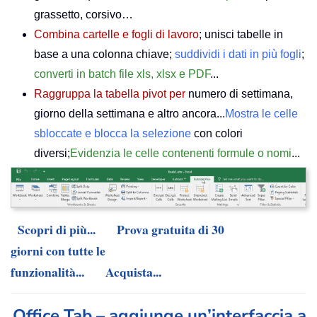
grassetto, corsivo…
Combina cartelle e fogli di lavoro
; unisci tabelle in
base a una colonna chiave;
suddividi i dati in più fogli
;
converti in batch file xls, xlsx e PDF
...
Raggruppa la tabella pivot per
numero di settimana,
giorno della settimana e altro ancora...
Mostra le celle
sbloccate e blocca la selezione
con colori
diversi;
Evidenzia le celle contenenti formule o nomi
...
Scopri di più...
Prova gratuita di 30
giorni con tutte le
funzionalità...
Acquista...
Office Tab – aggiunge un’interfaccia a