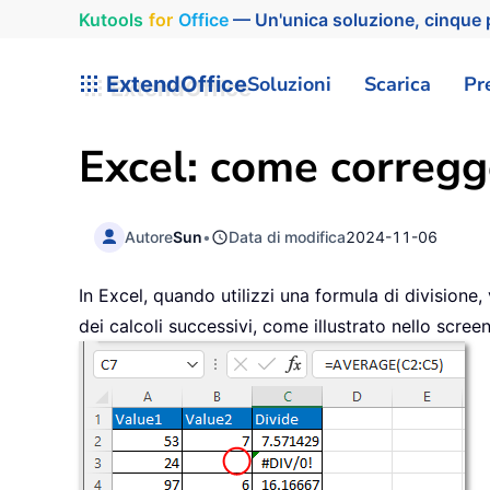
Kutools
for
Office
— Un'unica soluzione, cinque p
ExtendOffice
Soluzioni
Scarica
Pr
Excel: come corregge
Autore
Sun
•
Data di modifica
2024-11-06
In Excel, quando utilizzi una formula di divisione
dei calcoli successivi, come illustrato nello scree