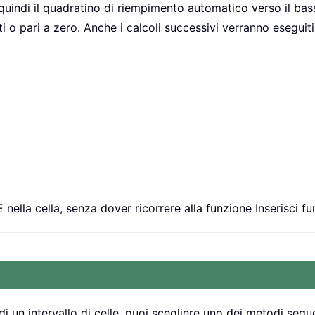
uindi il quadratino di riempimento automatico verso il basso 
oti o pari a zero. Anche i calcoli successivi verranno eseguit
 nella cella, senza dover ricorrere alla funzione Inserisci fu
 di un intervallo di celle, puoi scegliere uno dei metodi segue