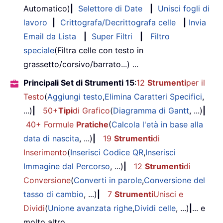
Automatico)
|
Selettore di Date
|
Unisci fogli di
lavoro
|
Crittografa/Decrittografa celle
|
Invia
Email da Lista
|
Super Filtri
|
Filtro
speciale
(Filtra celle con testo in
grassetto/corsivo/barrato...) ...
Principali Set di Strumenti 15
:
12
Strumenti
per il
Testo
(
Aggiungi testo
,
Elimina Caratteri Specifici
,
...)
|
50+
Tipi
di Grafico
(
Diagramma di Gantt
, ...)
|
40+ Formule
Pratiche
(
Calcola l'età in base alla
data di nascita
, ...)
|
19
Strumenti
di
Inserimento
(
Inserisci Codice QR
,
Inserisci
Immagine dal Percorso
, ...)
|
12
Strumenti
di
Conversione
(
Converti in parole
,
Conversione del
tasso di cambio
, ...)
|
7
Strumenti
Unisci e
Dividi
(
Unione avanzata righe
,
Dividi celle
, ...)
|
... e
molto altro