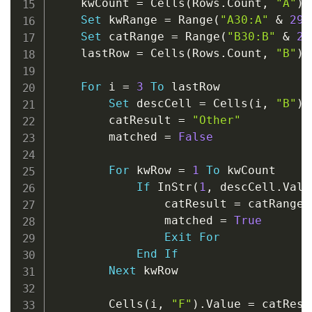
    kwCount 
=
 Cells
(
Rows
.
Count
,
"A"
)
.
Set
 kwRange 
=
 Range
(
"A30:A"
&
29
Set
 catRange 
=
 Range
(
"B30:B"
&
29
    lastRow 
=
 Cells
(
Rows
.
Count
,
"B"
)
.
For
 i 
=
3
To
 lastRow

Set
 descCell 
=
 Cells
(
i
,
"B"
)
        catResult 
=
"Other"
        matched 
=
False
For
 kwRow 
=
1
To
 kwCount

If
 InStr
(
1
,
 descCell
.
Valu
                catResult 
=
 catRange
.
                matched 
=
True
Exit
For
End
If
Next
 kwRow

        Cells
(
i
,
"F"
)
.
Value 
=
 catResul