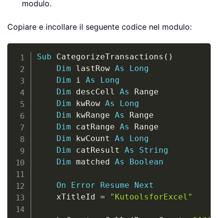
modulo.
Copiare e incollare il seguente codice nel modulo:
Copy
Sub
 CategorizeTransactions
(
)
Dim
 lastRow 
As
Long
Dim
 i 
As
Long
Dim
 descCell 
As
 Range

Dim
 kwRow 
As
Long
Dim
 kwRange 
As
 Range

Dim
 catRange 
As
 Range

Dim
 kwCount 
As
Long
Dim
 catResult 
As
String
Dim
 matched 
As
Boolean
On
Error
Resume
Next
    xTitleId 
=
"KutoolsforExcel"