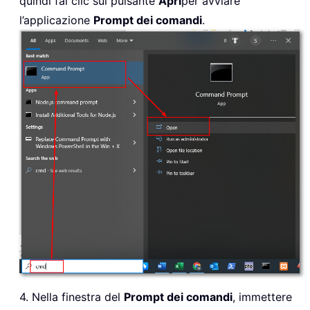
quindi fai clic sul pulsante
Apri
per avviare
l’applicazione
Prompt dei comandi
.
4. Nella finestra del
Prompt dei comandi
, immettere