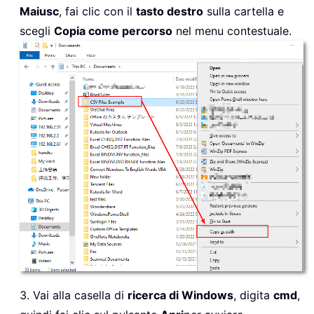
Maiusc
, fai clic con il
tasto destro
sulla cartella e
scegli
Copia come percorso
nel menu contestuale.
3. Vai alla casella di
ricerca di Windows
, digita
cmd
,