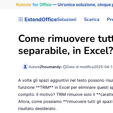
Kutools
for
Office
— Un'unica soluzione, cinque p
ExtendOffice
Soluzioni
Scarica
Pr
Come rimuovere tutti
separabile, in Excel?
Autore
Zhoumandy
•
Data di modifica
2025-04-1
A volte gli spazi aggiuntivi nel testo possono risu
funzione **TRIM** in Excel per eliminare questi spa
compito. Il motivo? TRIM rimuove solo il **caratt
Allora, come possiamo **rimuovere tutti gli spazi ag
risultato desiderato.