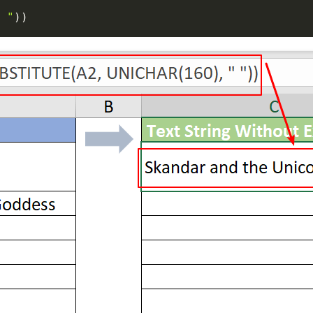
 "
)
)