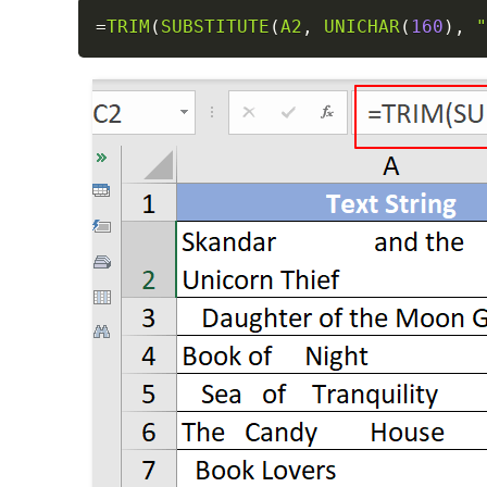
=
TRIM
(
SUBSTITUTE
(
A2
,
UNICHAR
(
160
)
,
"