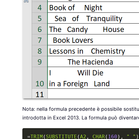
Nota: nella formula precedente è possibile sost
introdotta in Excel 2013. La formula può diventar
=
TRIM
(
SUBSTITUTE
(
A2
,
CHAR
(
160
)
,
" "
)