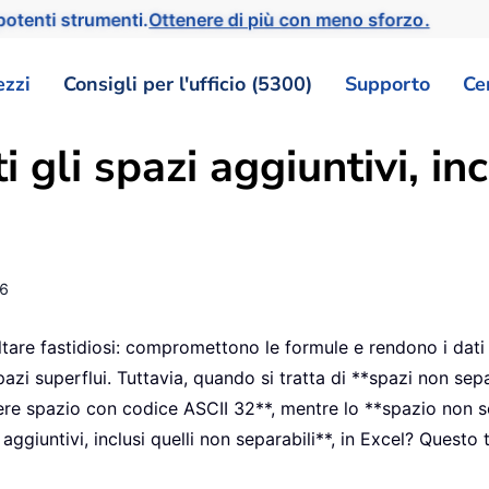
otenti strumenti.
Ottenere di più con meno sforzo.
ezzi
Consigli per l'ufficio (5300)
Supporto
Ce
 gli spazi aggiuntivi, in
6
ltare fastidiosi: compromettono le formule e rendono i dati di
zi superflui. Tuttavia, quando si tratta di **spazi non sepa
ere spazio con codice ASCII 32**, mentre lo **spazio non s
giuntivi, inclusi quelli non separabili**, in Excel? Questo tu