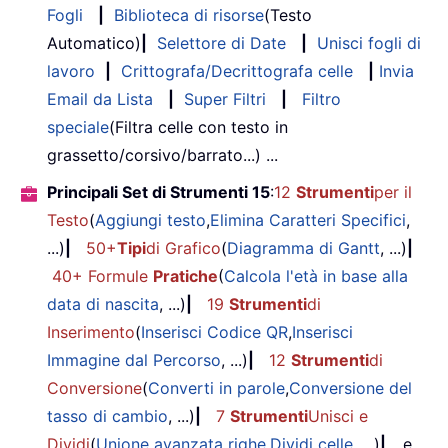
Fogli
|
Biblioteca di risorse
(Testo
Automatico)
|
Selettore di Date
|
Unisci fogli di
lavoro
|
Crittografa/Decrittografa celle
|
Invia
Email da Lista
|
Super Filtri
|
Filtro
speciale
(Filtra celle con testo in
grassetto/corsivo/barrato...) ...
Principali Set di Strumenti 15
:
12
Strumenti
per il
Testo
(
Aggiungi testo
,
Elimina Caratteri Specifici
,
...)
|
50+
Tipi
di Grafico
(
Diagramma di Gantt
, ...)
|
40+ Formule
Pratiche
(
Calcola l'età in base alla
data di nascita
, ...)
|
19
Strumenti
di
Inserimento
(
Inserisci Codice QR
,
Inserisci
Immagine dal Percorso
, ...)
|
12
Strumenti
di
Conversione
(
Converti in parole
,
Conversione del
tasso di cambio
, ...)
|
7
Strumenti
Unisci e
Dividi
(
Unione avanzata righe
,
Dividi celle
, ...)
|
... e