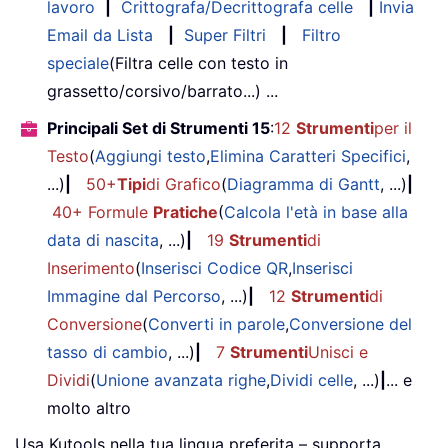
lavoro
|
Crittografa/Decrittografa celle
|
Invia
Email da Lista
|
Super Filtri
|
Filtro
speciale
(Filtra celle con testo in
grassetto/corsivo/barrato...) ...
Principali Set di Strumenti 15
:
12
Strumenti
per il
Testo
(
Aggiungi testo
,
Elimina Caratteri Specifici
,
...)
|
50+
Tipi
di Grafico
(
Diagramma di Gantt
, ...)
|
40+ Formule
Pratiche
(
Calcola l'età in base alla
data di nascita
, ...)
|
19
Strumenti
di
Inserimento
(
Inserisci Codice QR
,
Inserisci
Immagine dal Percorso
, ...)
|
12
Strumenti
di
Conversione
(
Converti in parole
,
Conversione del
tasso di cambio
, ...)
|
7
Strumenti
Unisci e
Dividi
(
Unione avanzata righe
,
Dividi celle
, ...)
|
... e
molto altro
Usa Kutools nella tua lingua preferita – supporta