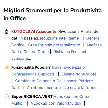
Migliori Strumenti per la Produttività
in Office
🤖
KUTOOLS AI Assistente
: Rivoluziona Analisi dei
dati in base a:
Esecuzione Intelligente
|
Genera
Codice
|
Crea formule personalizzate
|
Analizza
Dati e Genera Grafici
|
Richiama Funzioni
avanzate
…
Funzionalità Popolari
:
Trova, Evidenzia o
Contrassegna Duplicati
|
Elimina righe vuote
|
Combinare Colonne o Celle senza Perdere
Dati
|
Arrotondamento senza usare la formula
...
Super RICERCA.VERT
:
VLookup con Criteri
Multipli
|
VLookup con Valori Multipli
|