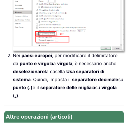
Nei
paesi europei
, per modificare il delimitatore
da
punto e virgola
a
virgola
, è necessario anche
deselezionare
la casella
Usa separatori di
sistema
. Quindi, imposta il
separatore decimale
su
punto (.)
e il
separatore delle migliaia
su
virgola
(,)
.
Altre operazioni (articoli)