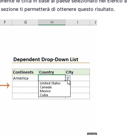
enente le città in base al paese selezionato nel Elenco a
sezione ti permetterà di ottenere questo risultato.