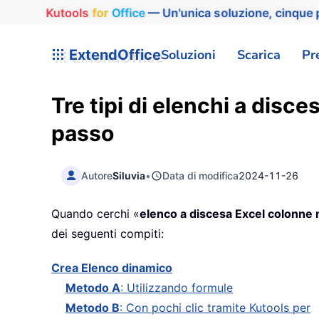
Kutools
for
Office
— Un'unica soluzione, cinque p
ExtendOffice
Soluzioni
Scarica
Pr
Tre tipi di elenchi a dis
passo
Autore
Siluvia
•
Data di modifica
2024-11-26
Quando cerchi «
elenco a discesa Excel colonne 
dei seguenti compiti:
Crea Elenco dinamico
Metodo A
: Utilizzando formule
Metodo B
: Con pochi clic tramite Kutools per