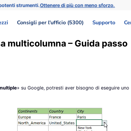
otenti strumenti.
Ottenere di più con meno sforzo.
ezzi
Consigli per l'ufficio (5300)
Supporto
Ce
cesa multicolumna – Guida passo
multiple
» su Google, potresti aver bisogno di eseguire uno