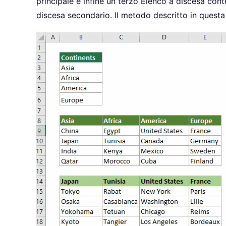
principale e infine un terzo Elenco a discesa cont
discesa secondario. Il metodo descritto in questa 