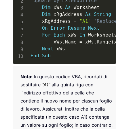
'Update by ExtendOffice
Dim
 xWs 
As
 Worksheet

Dim
 xRgAddress 
As
String
    xRgAddress 
=
"A1"
'Replace "A1
On
Error
Resume
Next
For
Each
 xWs 
In
 Worksheets

        xWs
.
Name 
=
 xWs
.
Range
(
xRgAd
Next
End
Sub
Nota:
In questo codice VBA, ricordati di
sostituire
"A1"
alla quinta riga con
l’indirizzo effettivo della cella che
contiene il nuovo nome per ciascun foglio
di lavoro. Assicurati inoltre che la cella
specificata (in questo caso A1) contenga
un valore su ogni foglio; in caso contrario,