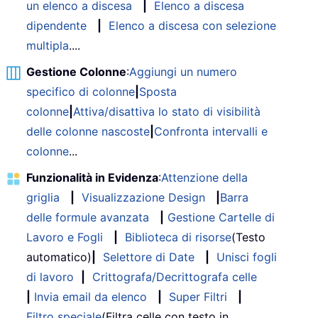
un elenco a discesa
|
Elenco a discesa
dipendente
|
Elenco a discesa con selezione
multipla
....
Gestione Colonne
:
Aggiungi un numero
specifico di colonne
|
Sposta
colonne
|
Attiva/disattiva lo stato di visibilità
delle colonne nascoste
|
Confronta intervalli e
colonne
...
Funzionalità in Evidenza
:
Attenzione della
griglia
|
Visualizzazione Design
|
Barra
delle formule avanzata
|
Gestione Cartelle di
Lavoro e Fogli
|
Biblioteca di risorse
(Testo
automatico)
|
Selettore di Date
|
Unisci fogli
di lavoro
|
Crittografa/Decrittografa celle
|
Invia email da elenco
|
Super Filtri
|
Filtro speciale
(Filtra celle con testo in