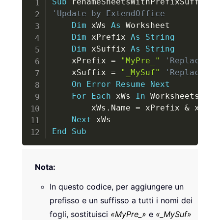
Sub
 renameSheetsWithPrefixSuffix
(
)
'Update by ExtendOffice
Dim
 xWs 
As
 Worksheet

Dim
 xPrefix 
As
String
Dim
 xSuffix 
As
String
    xPrefix 
=
"MyPre_"
'Replace "M
    xSuffix 
=
"_MySuf"
'Replace "_
On
Error
Resume
Next
For
Each
 xWs 
In
 Worksheets

        xWs
.
Name 
=
 xPrefix 
&
 xWs
.
N
Next
End
Sub
Nota:
In questo codice, per aggiungere un
prefisso e un suffisso a tutti i nomi dei
fogli, sostituisci
«MyPre_»
e
«_MySuf»