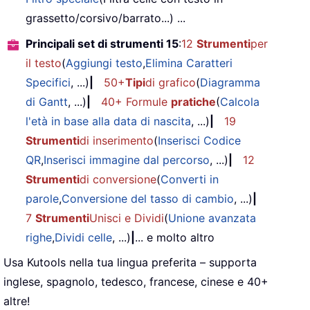
grassetto/corsivo/barrato...) ...
Principali set di strumenti 15
:
12
Strumenti
per
il testo
(
Aggiungi testo
,
Elimina Caratteri
Specifici
, ...)
|
50+
Tipi
di grafico
(
Diagramma
di Gantt
, ...)
|
40+ Formule
pratiche
(
Calcola
l'età in base alla data di nascita
, ...)
|
19
Strumenti
di inserimento
(
Inserisci Codice
QR
,
Inserisci immagine dal percorso
, ...)
|
12
Strumenti
di conversione
(
Converti in
parole
,
Conversione del tasso di cambio
, ...)
|
7
Strumenti
Unisci e Dividi
(
Unione avanzata
righe
,
Dividi celle
, ...)
|
... e molto altro
Usa Kutools nella tua lingua preferita – supporta
inglese, spagnolo, tedesco, francese, cinese e 40+
altre!