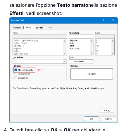
selezionare l’opzione
Testo barrato
nella sezione
Effetti
, vedi screenshot:
Quindi fare clic su
OK
>
OK
per chiudere le