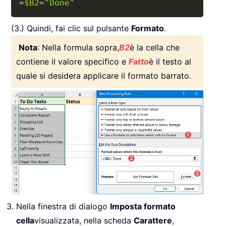
=
$B2
=
"Done"
(3.) Quindi, fai clic sul pulsante
Formato
.
Nota
: Nella formula sopra,
B2
è la cella che
contiene il valore specifico e
Fatto
è il testo al
quale si desidera applicare il formato barrato.
Nella finestra di dialogo
Imposta formato
cella
visualizzata, nella scheda
Carattere
,