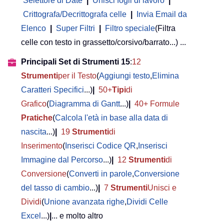
Selettore di Date
|
Unisci fogli di lavoro
|
Crittografa/Decrittografa celle
|
Invia Email da
Elenco
|
Super Filtri
|
Filtro speciale
(Filtra
celle con testo in grassetto/corsivo/barrato...) ...
Principali Set di Strumenti 15
:
12
Strumenti
per il Testo
(
Aggiungi testo
,
Elimina
Caratteri Specifici
...)
|
50+
Tipi
di
Grafico
(
Diagramma di Gantt
...)
|
40+ Formule
Pratiche
(
Calcola l'età in base alla data di
nascita
...)
|
19
Strumenti
di
Inserimento
(
Inserisci Codice QR
,
Inserisci
Immagine dal Percorso
...)
|
12
Strumenti
di
Conversione
(
Converti in parole
,
Conversione
del tasso di cambio
...)
|
7
Strumenti
Unisci e
Dividi
(
Unione avanzata righe
,
Dividi Celle
Excel
...)
|
... e molto altro