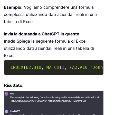
Esempio:
Vogliamo comprendere una formula
complessa utilizzando dati aziendali reali in una
tabella di Excel.
Invia la domanda a ChatGPT in questo
modo:
Spiega la seguente formula di Excel
utilizzando dati aziendali reali in una tabella di
Excel:
Copy
=
INDEX
(
B2
:
B10
,
MATCH
(
1
,
(
A2
:
A10
=
"John Smi
Risultato: