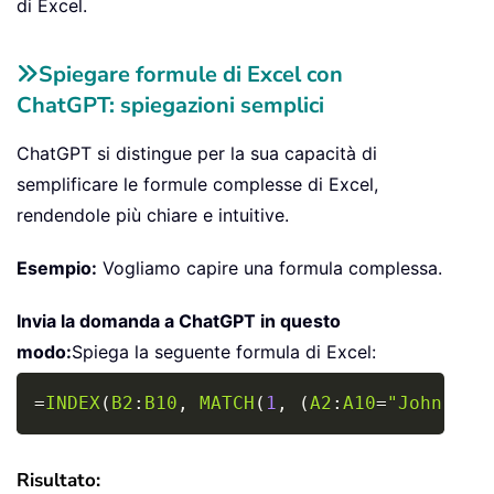
di Excel.
Spiegare formule di Excel con
ChatGPT: spiegazioni semplici
ChatGPT si distingue per la sua capacità di
semplificare le formule complesse di Excel,
rendendole più chiare e intuitive.
Esempio:
Vogliamo capire una formula complessa.
Invia la domanda a ChatGPT in questo
modo:
Spiega la seguente formula di Excel:
Copy
=
INDEX
(
B2
:
B10
,
MATCH
(
1
,
(
A2
:
A10
=
"John Smi
Risultato: