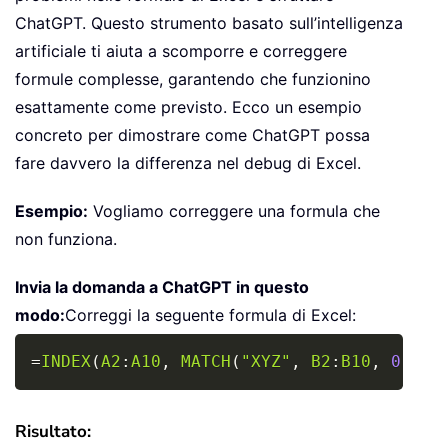
ChatGPT. Questo strumento basato sull’intelligenza
artificiale ti aiuta a scomporre e correggere
formule complesse, garantendo che funzionino
esattamente come previsto. Ecco un esempio
concreto per dimostrare come ChatGPT possa
fare davvero la differenza nel debug di Excel.
Esempio:
Vogliamo correggere una formula che
non funziona.
Invia la domanda a ChatGPT in questo
modo:
Correggi la seguente formula di Excel:
Copy
=
INDEX
(
A2
:
A10
,
MATCH
(
"XYZ"
,
B2
:
B10
,
0
)
)
Risultato: