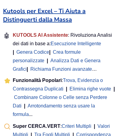
Kutools per Excel – Ti Aiuta a
Distinguerti dalla Massa
🤖
KUTOOLS AI Assistente
: Rivoluziona Analisi
dei dati in base a:
Esecuzione Intelligente
|
Genera Codice
|
Crea formule
personalizzate
|
Analizza Dati e Genera
Grafici
|
Richiama Funzioni avanzate
…
Funzionalità Popolari
:
Trova, Evidenzia o
Contrassegna Duplicati
|
Elimina righe vuote
|
Combinare Colonne o Celle senza Perdere
Dati
|
Arrotondamento senza usare la
formula
...
Super CERCA.VERT
:
Criteri Multipli
|
Valori
Multipli
|
Tra Fogli Multipli
|
Corrispondenza