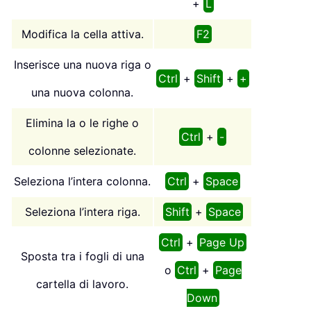
+
L
Modifica la cella attiva.
F2
Inserisce una nuova riga o
Ctrl
+
Shift
+
+
una nuova colonna.
Elimina la o le righe o
Ctrl
+
-
colonne selezionate.
Seleziona l’intera colonna.
Ctrl
+
Space
Seleziona l’intera riga.
Shift
+
Space
Ctrl
+
Page Up
Sposta tra i fogli di una
o
Ctrl
+
Page
cartella di lavoro.
Down