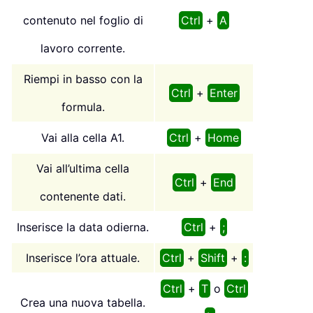
contenuto nel foglio di
Ctrl
+
A
lavoro corrente.
Riempi in basso con la
Ctrl
+
Enter
formula.
Vai alla cella A1.
Ctrl
+
Home
Vai all’ultima cella
Ctrl
+
End
contenente dati.
Inserisce la data odierna.
Ctrl
+
;
Inserisce l’ora attuale.
Ctrl
+
Shift
+
:
Ctrl
+
T
o
Ctrl
Crea una nuova tabella.