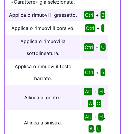
«Carattere» già selezionata.
Applica o rimuovi il grassetto.
Ctrl
+
B
Applica o rimuovi il corsivo.
Ctrl
+
I
Applica o rimuovi la
Ctrl
+
U
sottolineatura.
Applica o rimuovi il testo
Ctrl
+
5
barrato.
Alt
+
H
,
Allinea al centro.
A
,
C
Alt
+
H
,
Allinea a sinistra.
A
,
L