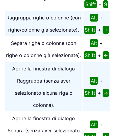
Shift
+
9
Raggruppa righe o colonne (con
Alt
+
righe/colonne già selezionate).
Shift
+
→
Separa righe o colonne (con
Alt
+
righe o colonne già selezionate).
Shift
+
←
Aprire la finestra di dialogo
Raggruppa (senza aver
Alt
+
selezionato alcuna riga o
Shift
+
→
colonna).
Aprire la finestra di dialogo
Alt
+
Separa (senza aver selezionato