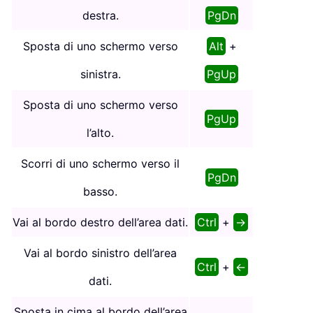
destra.
PgDn
Sposta di uno schermo verso
Alt
+
sinistra.
PgUp
Sposta di uno schermo verso
PgUp
l’alto.
Scorri di uno schermo verso il
PgDn
basso.
Vai al bordo destro dell’area dati.
Ctrl
+
→
Vai al bordo sinistro dell’area
Ctrl
+
←
dati.
Sposta in cima al bordo dell’area