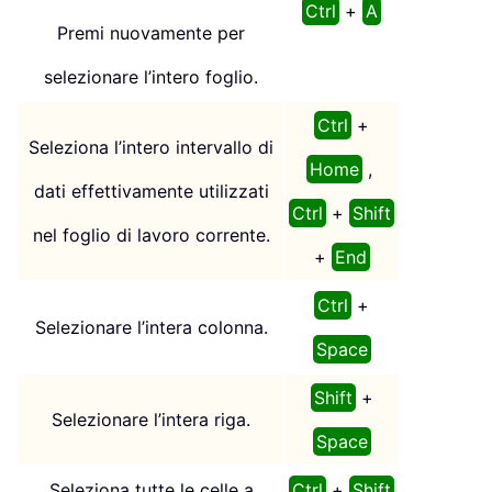
Ctrl
+
A
Premi nuovamente per
selezionare l’intero foglio.
Ctrl
+
Seleziona l’intero intervallo di
Home
,
dati effettivamente utilizzati
Ctrl
+
Shift
nel foglio di lavoro corrente.
+
End
Ctrl
+
Selezionare l’intera colonna.
Space
Shift
+
Selezionare l’intera riga.
Space
Seleziona tutte le celle a
Ctrl
+
Shift