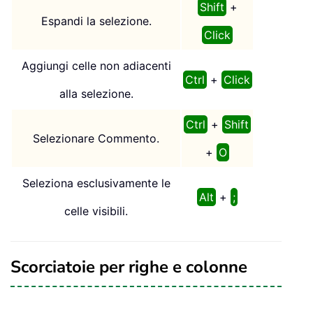
Shift
+
Espandi la selezione.
Click
Aggiungi celle non adiacenti
Ctrl
+
Click
alla selezione.
Ctrl
+
Shift
Selezionare Commento.
+
O
Seleziona esclusivamente le
Alt
+
;
celle visibili.
Scorciatoie per righe e colonne