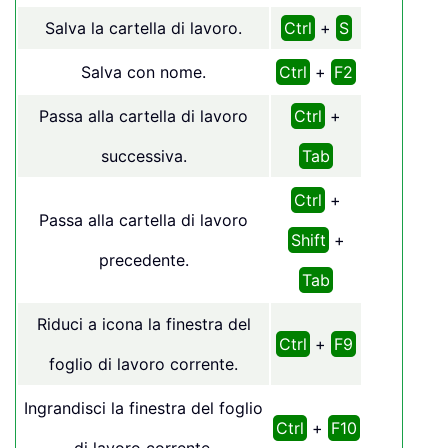
Salva la cartella di lavoro.
Ctrl
+
S
Salva con nome.
Ctrl
+
F2
Passa alla cartella di lavoro
Ctrl
+
successiva.
Tab
Ctrl
+
Passa alla cartella di lavoro
Shift
+
precedente.
Tab
Riduci a icona la finestra del
Ctrl
+
F9
foglio di lavoro corrente.
Ingrandisci la finestra del foglio
Ctrl
+
F10