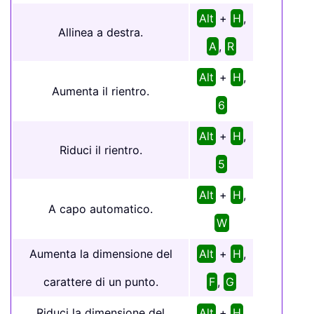
Alt
+
H
,
Allinea a destra.
A
,
R
Alt
+
H
,
Aumenta il rientro.
6
Alt
+
H
,
Riduci il rientro.
5
Alt
+
H
,
A capo automatico.
W
Aumenta la dimensione del
Alt
+
H
,
carattere di un punto.
F
,
G
Riduci la dimensione del
Alt
+
H
,