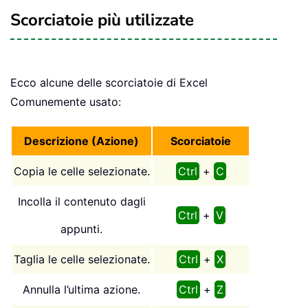
Scorciatoie più utilizzate
Ecco alcune delle scorciatoie di Excel
Comunemente usato:
Descrizione (Azione)
Scorciatoie
Copia le celle selezionate.
Ctrl
+
C
Incolla il contenuto dagli
Ctrl
+
V
appunti.
Taglia le celle selezionate.
Ctrl
+
X
Annulla l’ultima azione.
Ctrl
+
Z