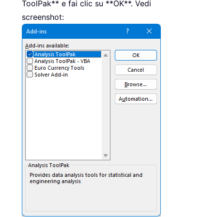
ToolPak** e fai clic su **OK**. Vedi
screenshot: