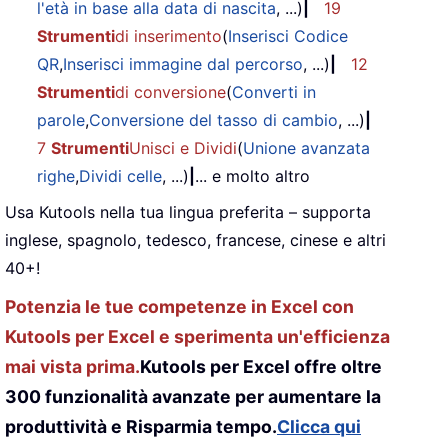
l'età in base alla data di nascita
, ...)
|
19
Strumenti
di inserimento
(
Inserisci Codice
QR
,
Inserisci immagine dal percorso
, ...)
|
12
Strumenti
di conversione
(
Converti in
parole
,
Conversione del tasso di cambio
, ...)
|
7
Strumenti
Unisci e Dividi
(
Unione avanzata
righe
,
Dividi celle
, ...)
|
... e molto altro
Usa Kutools nella tua lingua preferita – supporta
inglese, spagnolo, tedesco, francese, cinese e altri
40+!
Potenzia le tue competenze in Excel con
Kutools per Excel e sperimenta un'efficienza
mai vista prima.
Kutools per Excel offre oltre
300 funzionalità avanzate per aumentare la
produttività e Risparmia tempo.
Clicca qui