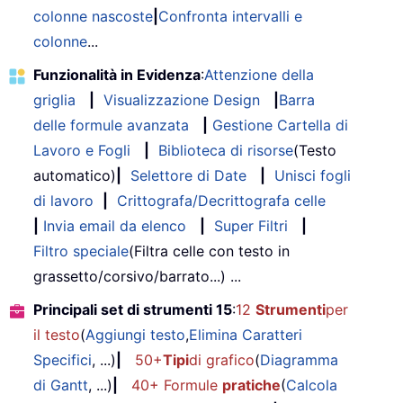
colonne nascoste
|
Confronta intervalli e
colonne
...
Funzionalità in Evidenza
:
Attenzione della
griglia
|
Visualizzazione Design
|
Barra
delle formule avanzata
|
Gestione Cartella di
Lavoro e Fogli
|
Biblioteca di risorse
(Testo
automatico)
|
Selettore di Date
|
Unisci fogli
di lavoro
|
Crittografa/Decrittografa celle
|
Invia email da elenco
|
Super Filtri
|
Filtro speciale
(Filtra celle con testo in
grassetto/corsivo/barrato...) ...
Principali set di strumenti 15
:
12
Strumenti
per
il testo
(
Aggiungi testo
,
Elimina Caratteri
Specifici
, ...)
|
50+
Tipi
di grafico
(
Diagramma
di Gantt
, ...)
|
40+ Formule
pratiche
(
Calcola