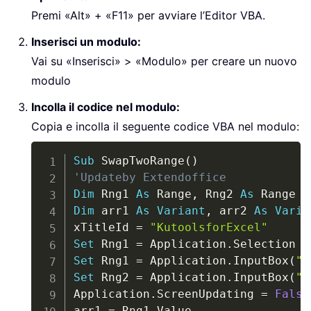
Premi «Alt» + «F11» per avviare l’Editor VBA.
Inserisci un modulo:
Vai su «Inserisci» > «Modulo» per creare un nuovo
modulo
Incolla il codice nel modulo:
Copia e incolla il seguente codice VBA nel modulo:
Copy
Sub
 SwapTwoRange
(
)
'Updateby Extendoffice
Dim
 Rng1 
As
 Range
,
 Rng2 
As
Dim
 arr1 
As
Variant
,
 arr2 
As
Varia
xTitleId 
=
"KutoolsforExcel"
Set
 Rng1 
=
 Application
.
Set
 Rng1 
=
 Application
.
InputBox
(
"R
Set
 Rng2 
=
 Application
.
InputBox
(
"R
Application
.
ScreenUpdating 
=
False
arr1 
=
 Rng1
.
Value
