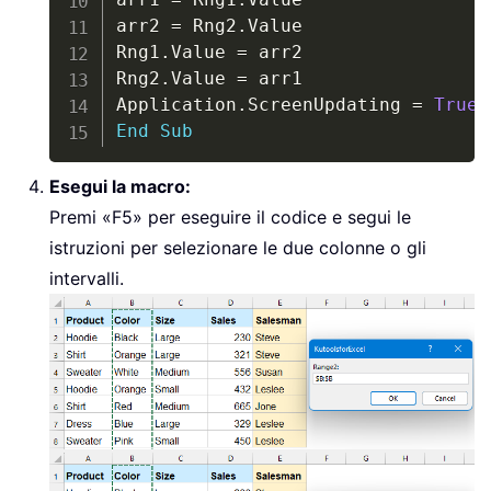
arr2 
=
 Rng2
.
Value

Rng1
.
Value 
=
 arr2

Rng2
.
Value 
=
 arr1

Application
.
ScreenUpdating 
=
True
End
Sub
Esegui la macro:
Premi «F5» per eseguire il codice e segui le
istruzioni per selezionare le due colonne o gli
intervalli.