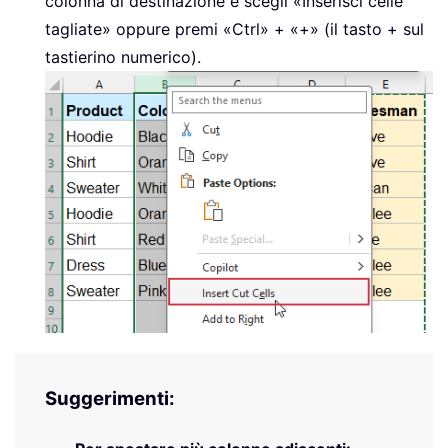
colonna di destinazione e scegli «Inserisci celle
tagliate» oppure premi «Ctrl» + «+» (il tasto + sul
tastierino numerico).
Suggerimenti: