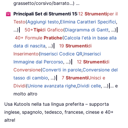
grassetto/corsivo/barrato...) ...
Principali Set di Strumenti 15
:
12
Strumenti
per il
Testo
(
Aggiungi testo
,
Elimina Caratteri Specifici
,
...)
|
50+
Tipi
di Grafico
(
Diagramma di Gantt
, ...)
|
40+ Formule
Pratiche
(
Calcola l'età in base alla
data di nascita
, ...)
|
19
Strumenti
di
Inserimento
(
Inserisci Codice QR
,
Inserisci
Immagine dal Percorso
, ...)
|
12
Strumenti
di
Conversione
(
Converti in parole
,
Conversione del
tasso di cambio
, ...)
|
7
Strumenti
Unisci e
Dividi
(
Unione avanzata righe
,
Dividi celle
, ...)
|
... e
molto altro
Usa Kutools nella tua lingua preferita – supporta
inglese, spagnolo, tedesco, francese, cinese e 40+
altre!