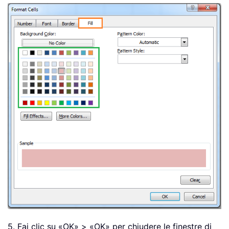
5. Fai clic su «OK» > «OK» per chiudere le finestre di