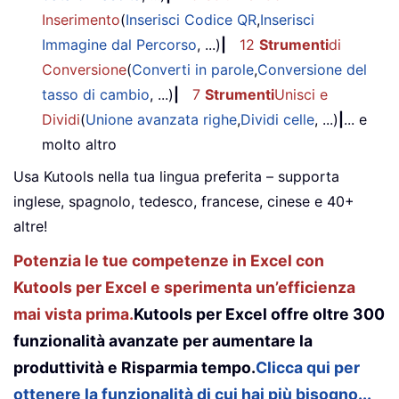
Inserimento
(
Inserisci Codice QR
,
Inserisci
Immagine dal Percorso
, ...)
|
12
Strumenti
di
Conversione
(
Converti in parole
,
Conversione del
tasso di cambio
, ...)
|
7
Strumenti
Unisci e
Dividi
(
Unione avanzata righe
,
Dividi celle
, ...)
|
... e
molto altro
Usa Kutools nella tua lingua preferita – supporta
inglese, spagnolo, tedesco, francese, cinese e 40+
altre!
Potenzia le tue competenze in Excel con
Kutools per Excel e sperimenta un’efficienza
mai vista prima.
Kutools per Excel offre oltre 300
funzionalità avanzate per aumentare la
produttività e Risparmia tempo.
Clicca qui per
ottenere la funzionalità di cui hai più bisogno...