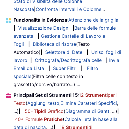
Stato di Visibilità delle Colonne
Nascoste
|
Confronta Intervalli e Colonne
...
Funzionalità in Evidenza
:
Attenzione della griglia
|
Visualizzazione Design
|
Barra delle formule
avanzata
|
Gestione Cartelle di Lavoro e
Fogli
|
Biblioteca di risorse
(Testo
Automatico)
|
Selettore di Date
|
Unisci fogli di
lavoro
|
Crittografa/Decrittografa celle
|
Invia
Email da Lista
|
Super Filtri
|
Filtro
speciale
(Filtra celle con testo in
grassetto/corsivo/barrato...) ...
Principali Set di Strumenti 15
:
12
Strumenti
per il
Testo
(
Aggiungi testo
,
Elimina Caratteri Specifici
,
...)
|
50+
Tipi
di Grafico
(
Diagramma di Gantt
, ...)
|
40+ Formule
Pratiche
(
Calcola l'età in base alla
data di nascita
, ...)
|
19
Strumenti
di