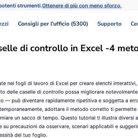
otenti strumenti.
Ottenere di più con meno sforzo.
ezzi
Consigli per l'ufficio (5300)
Supporto
Ce
elle di controllo in Excel -4 meto
e nei fogli di lavoro di Excel per creare elenchi interattivi
to delle caselle di controllo possa migliorare notevolmente la
o — può diventare rapidamente ripetitiva e soggetta a erro
temporaneamente, adottare il metodo corretto ti permette di
armiare un sacco di tempo. Questo tutorial ti illustra divers
are su precauzioni da osservare, scenari applicabili e sugge
ssità del tuo foglio.