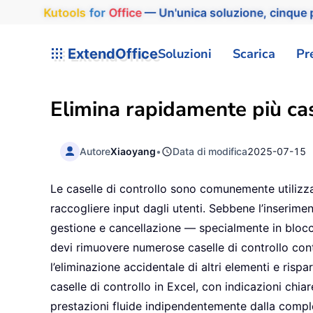
Kutools
for
Office
— Un'unica soluzione, cinque p
ExtendOffice
Soluzioni
Scarica
Pr
Elimina rapidamente più cas
Autore
Xiaoyang
•
Data di modifica
2025-07-15
Le caselle di controllo sono comunemente utilizzat
raccogliere input dagli utenti. Sebbene l’inserimen
gestione e cancellazione — specialmente in blocc
devi rimuovere numerose caselle di controllo con
l’eliminazione accidentale di altri elementi e risp
caselle di controllo in Excel, con indicazioni chi
prestazioni fluide indipendentemente dalla comple