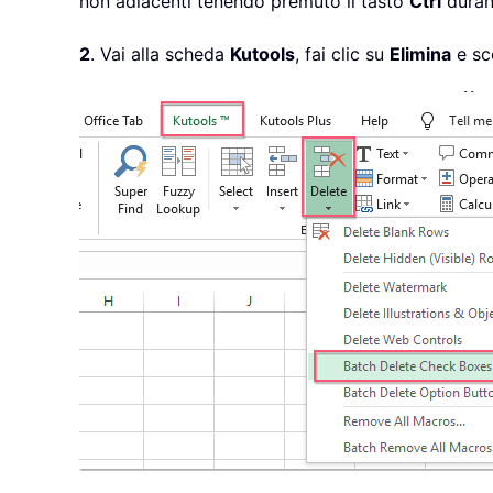
non adiacenti tenendo premuto il tasto
Ctrl
durant
2
. Vai alla scheda
Kutools
, fai clic su
Elimina
e sc