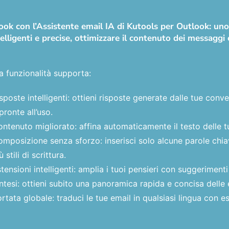
tlook con l’Assistente email IA di Kutools per Outlook: u
elligenti e precise, ottimizzare il contenuto dei messaggi e
a funzionalità supporta:
sposte intelligenti: ottieni risposte generate dalle tue con
pronte all’uso.
ntenuto migliorato: affina automaticamente il testo delle t
mposizione senza sforzo: inserisci solo alcune parole chiave
ù stili di scrittura.
tensioni intelligenti: amplia i tuoi pensieri con suggerimenti
ntesi: ottieni subito una panoramica rapida e concisa delle 
rtata globale: traduci le tue email in qualsiasi lingua con es