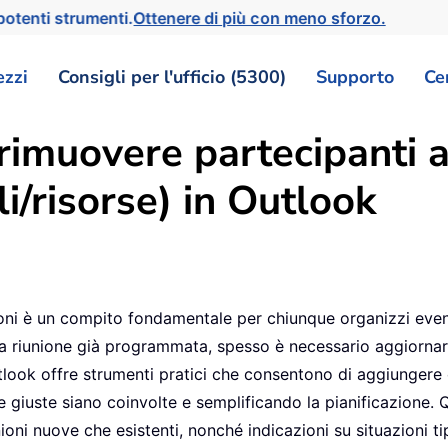
otenti strumenti.
Ottenere di più con meno sforzo.
ezzi
Consigli per l'ufficio (5300)
Supporto
Ce
imuovere partecipanti a
i/risorse) in Outlook
unioni è un compito fondamentale per chiunque organizzi even
 una riunione già programmata, spesso è necessario aggiorna
utlook offre strumenti pratici che consentono di aggiungere 
e giuste siano coinvolte e semplificando la pianificazione. 
nioni nuove che esistenti, nonché indicazioni su situazioni t