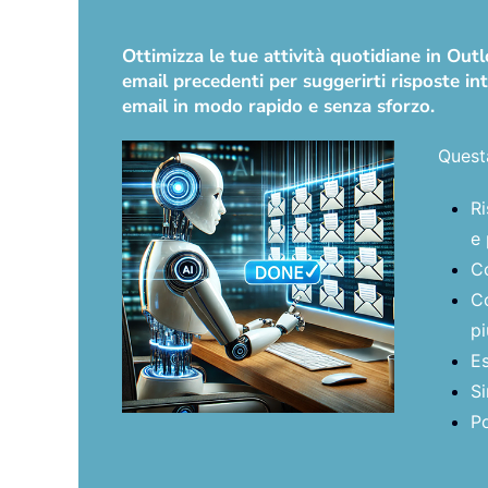
Ottimizza le tue attività quotidiane in Ou
email precedenti per suggerirti risposte int
email in modo rapido e senza sforzo.
Quest
Ri
e 
Co
Co
pi
Es
Si
Po