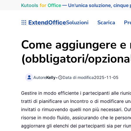
Kutools
for
Office
— Un'unica soluzione, cinque p
ExtendOffice
Soluzioni
Scarica
Pr
Come aggiungere e r
(obbligatori/opzional
Autore
Kelly
•
Data di modifica
2025-11-05
Gestire in modo efficiente i partecipanti alle ri
tratti di pianificare un Incontro o di modificare
invitati o rimuovendo quelli non più necessari. O
risorse in modo fluido, assicurando che le person
aggiornare gli elenchi dei partecipanti sia per riu