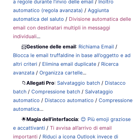
a regole durante l’invio delle email
/
Inoltro
automatico (regola avanzata)
/
Aggiunta
automatica del saluto
/
Divisione automatica delle
email con destinatari multipli in messaggi
individuali
...
📨
Gestione delle email
:
Richiama Email
/
Blocca le email truffaldine in base all’oggetto e ad
altri criteri
/
Elimina email duplicate
/
Ricerca
avanzata
/
Organizza cartelle
...
📁
Allegati Pro
:
Salvataggio batch
/
Distacco
batch
/
Compressione batch
/
Salvataggio
automatico
/
Distacco automatico
/
Compressione
automatica
…
🌟
Magia dell’interfaccia
:
😊 Più emoji graziose
e accattivanti
/
Ti avvisa all’arrivo di email
importanti
/
Riduci a icona Outlook invece di