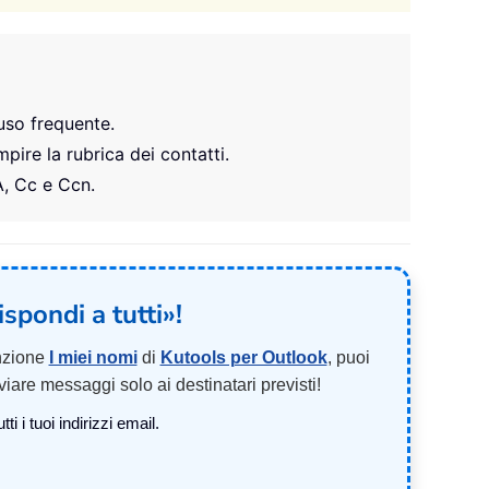
uso frequente.
ire la rubrica dei contatti.
A, Cc e Ccn.
spondi a tutti»!
unzione
I miei nomi
di
Kutools per Outlook
, puoi
viare messaggi solo ai destinatari previsti!
 i tuoi indirizzi email.