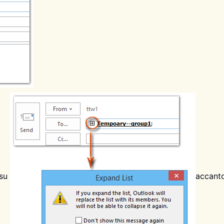
 su
accanto