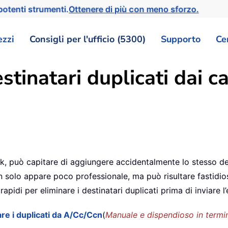
otenti strumenti.
Ottenere di più con meno sforzo.
ezzi
Consigli per l'ufficio (5300)
Supporto
Ce
tinatari duplicati dai c
, può capitare di aggiungere accidentalmente lo stesso des
n solo appare poco professionale, ma può risultare fastidios
pidi per eliminare i destinatari duplicati prima di inviare l’
re i duplicati da A/Cc/Ccn
(
Manuale e dispendioso in termi