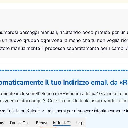
 numerosi passaggi manuali, risultando poco pratico per un 
e un nuovo gruppo ogni volta, a meno che tu non voglia riemp
petere manualmente il processo separatamente per i campi 
maticamente il tuo indirizzo email da «Ri
neamente incluso nell’elenco di «Rispondi a tutti»? Grazie alla f
rizzi email dai campi A, Cc e Ccn in Outlook, assicurandoti di in
do:
Fai clic su Kutools > I miei nomi per rimuovere istantaneamente tutti