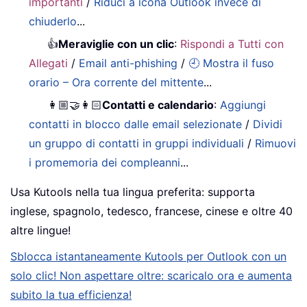
importanti
/
Riduci a icona Outlook invece di
chiuderlo
...
👍
Meraviglie con un clic
:
Rispondi a Tutti con
Allegati
/
Email anti-phishing
/
🕘 Mostra il fuso
orario – Ora corrente del mittente
...
👩🏼‍🤝‍👩🏻
Contatti e calendario
:
Aggiungi
contatti in blocco dalle email selezionate
/
Dividi
un gruppo di contatti in gruppi individuali
/
Rimuovi
i promemoria dei compleanni
...
Usa Kutools nella tua lingua preferita: supporta
inglese, spagnolo, tedesco, francese, cinese e oltre 40
altre lingue!
Sblocca istantaneamente Kutools per Outlook con un
solo clic! Non aspettare oltre: scaricalo ora e aumenta
subito la tua efficienza!