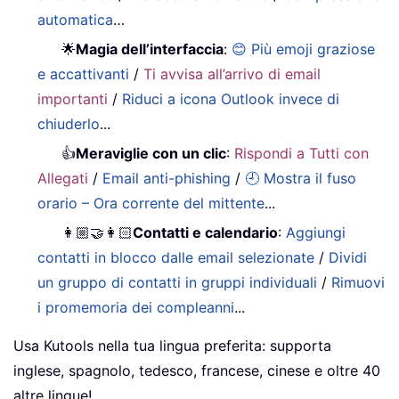
automatica
…
🌟
Magia dell’interfaccia
:
😊 Più emoji graziose
e accattivanti
/
Ti avvisa all’arrivo di email
importanti
/
Riduci a icona Outlook invece di
chiuderlo
...
👍
Meraviglie con un clic
:
Rispondi a Tutti con
Allegati
/
Email anti-phishing
/
🕘 Mostra il fuso
orario – Ora corrente del mittente
...
👩🏼‍🤝‍👩🏻
Contatti e calendario
:
Aggiungi
contatti in blocco dalle email selezionate
/
Dividi
un gruppo di contatti in gruppi individuali
/
Rimuovi
i promemoria dei compleanni
...
Usa Kutools nella tua lingua preferita: supporta
inglese, spagnolo, tedesco, francese, cinese e oltre 40
altre lingue!