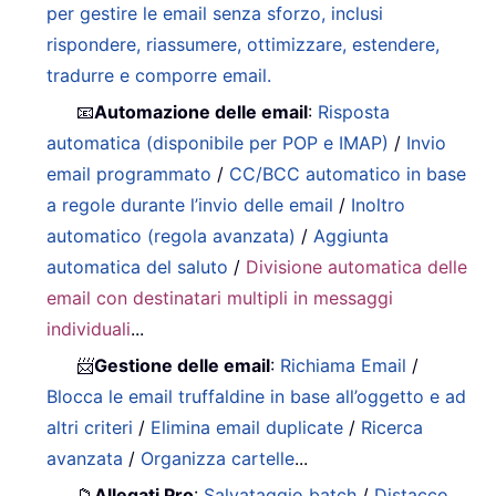
per gestire le email senza sforzo, inclusi
rispondere, riassumere, ottimizzare, estendere,
tradurre e comporre email.
📧
Automazione delle email
:
Risposta
automatica (disponibile per POP e IMAP)
/
Invio
email programmato
/
CC/BCC automatico in base
a regole durante l’invio delle email
/
Inoltro
automatico (regola avanzata)
/
Aggiunta
automatica del saluto
/
Divisione automatica delle
email con destinatari multipli in messaggi
individuali
...
📨
Gestione delle email
:
Richiama Email
/
Blocca le email truffaldine in base all’oggetto e ad
altri criteri
/
Elimina email duplicate
/
Ricerca
avanzata
/
Organizza cartelle
...
📁
Allegati Pro
:
Salvataggio batch
/
Distacco