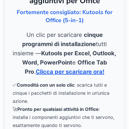
aggiuntivi per Office
Fortemente consigliato: Kutools for
Office (5-in-1)
Un clic per scaricare
cinque
programmi di installazione
tutti
insieme —
Kutools per Excel, Outlook,
Word, PowerPoint
e
Office Tab
Pro
.
Clicca per scaricare ora!
✅
Comodità con un solo clic
: scarica tutti e
cinque i pacchetti di installazione in un’unica
azione.
🚀
Pronto per qualsiasi attività in Office
:
installa i componenti aggiuntivi che ti servono,
esattamente quando ti servono.