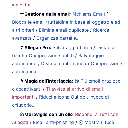
individuali
...
📨
Gestione delle email
:
Richiama Email
/
Blocca le email truffaldine in base all’oggetto e ad
altri criteri
/
Elimina email duplicate
/
Ricerca
avanzata
/
Organizza cartelle
...
📁
Allegati Pro
:
Salvataggio batch
/
Distacco
batch
/
Compressione batch
/
Salvataggio
automatico
/
Distacco automatico
/
Compressione
automatica
…
🌟
Magia dell’interfaccia
:
😊 Più emoji graziose
e accattivanti
/
Ti avvisa all’arrivo di email
importanti
/
Riduci a icona Outlook invece di
chiuderlo
...
👍
Meraviglie con un clic
:
Rispondi a Tutti con
Allegati
/
Email anti-phishing
/
🕘 Mostra il fuso