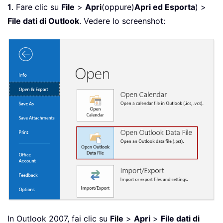
1
. Fare clic su
File
>
Apri
(oppure)
Apri ed Esporta
) >
File dati di Outlook
. Vedere lo screenshot:
In Outlook 2007, fai clic su
File
>
Apri
>
File dati di