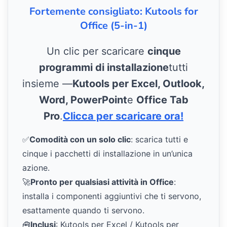
Fortemente consigliato: Kutools for
Office (5-in-1)
Un clic per scaricare
cinque
programmi di installazione
tutti
insieme —
Kutools per Excel, Outlook,
Word, PowerPoint
e
Office Tab
Pro
.
Clicca per scaricare ora!
✅
Comodità con un solo clic
: scarica tutti e
cinque i pacchetti di installazione in un’unica
azione.
🚀
Pronto per qualsiasi attività in Office
:
installa i componenti aggiuntivi che ti servono,
esattamente quando ti servono.
🧰
Inclusi
: Kutools per Excel / Kutools per