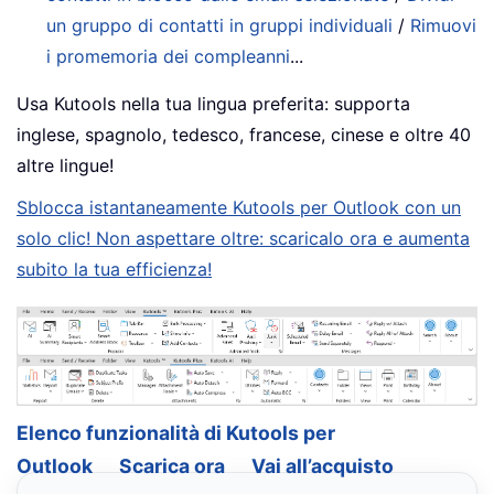
un gruppo di contatti in gruppi individuali
/
Rimuovi
i promemoria dei compleanni
...
Usa Kutools nella tua lingua preferita: supporta
inglese, spagnolo, tedesco, francese, cinese e oltre 40
altre lingue!
Sblocca istantaneamente Kutools per Outlook con un
solo clic! Non aspettare oltre: scaricalo ora e aumenta
subito la tua efficienza!
Elenco funzionalità di Kutools per
Outlook
Scarica ora
Vai all’acquisto