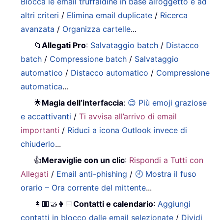
Blocca le email truffaldine in base all’oggetto e ad
altri criteri
/
Elimina email duplicate
/
Ricerca
avanzata
/
Organizza cartelle
...
📁
Allegati Pro
:
Salvataggio batch
/
Distacco
batch
/
Compressione batch
/
Salvataggio
automatico
/
Distacco automatico
/
Compressione
automatica
…
🌟
Magia dell’interfaccia
:
😊 Più emoji graziose
e accattivanti
/
Ti avvisa all’arrivo di email
importanti
/
Riduci a icona Outlook invece di
chiuderlo
...
👍
Meraviglie con un clic
:
Rispondi a Tutti con
Allegati
/
Email anti-phishing
/
🕘 Mostra il fuso
orario – Ora corrente del mittente
...
👩🏼‍🤝‍👩🏻
Contatti e calendario
:
Aggiungi
contatti in blocco dalle email selezionate
/
Dividi