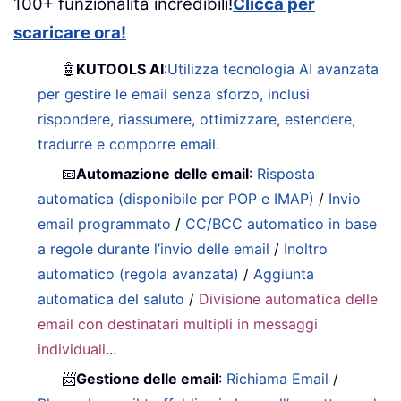
100+ funzionalità incredibili!
Clicca per
scaricare ora!
🤖
KUTOOLS AI
:
Utilizza tecnologia AI avanzata
per gestire le email senza sforzo, inclusi
rispondere, riassumere, ottimizzare, estendere,
tradurre e comporre email.
📧
Automazione delle email
:
Risposta
automatica (disponibile per POP e IMAP)
/
Invio
email programmato
/
CC/BCC automatico in base
a regole durante l’invio delle email
/
Inoltro
automatico (regola avanzata)
/
Aggiunta
automatica del saluto
/
Divisione automatica delle
email con destinatari multipli in messaggi
individuali
...
📨
Gestione delle email
:
Richiama Email
/