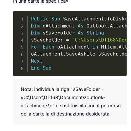
in una cartella specifica»
Copy
Public
Sub
 SaveAttachmentsToDisk
(
M
Dim
 oAttachment 
As
 Outlook
.
Dim
 sSaveFolder 
As
String
sSaveFolder 
=
"C:\Users\DT168\Docu
For
Each
 oAttachment 
In
 MItem
.
Atta
oAttachment
.
SaveAsFile sSaveFolder
Next
End
Sub
Nota: individua la riga `sSaveFolder =
«C:\Users\DT168\Documents\outlook-
attachments\»` e sostituiscila con il percorso
della cartella di destinazione desiderata.