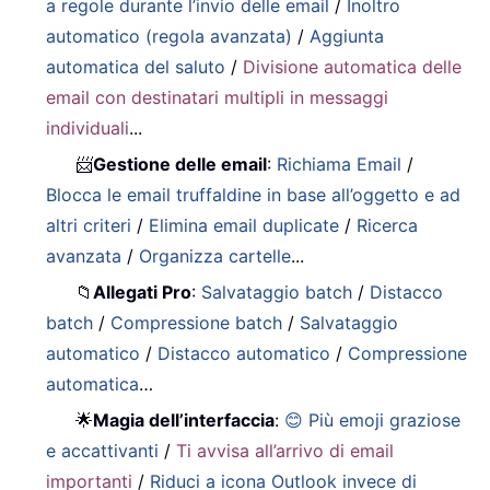
a regole durante l’invio delle email
/
Inoltro
automatico (regola avanzata)
/
Aggiunta
automatica del saluto
/
Divisione automatica delle
email con destinatari multipli in messaggi
individuali
...
📨
Gestione delle email
:
Richiama Email
/
Blocca le email truffaldine in base all’oggetto e ad
altri criteri
/
Elimina email duplicate
/
Ricerca
avanzata
/
Organizza cartelle
...
📁
Allegati Pro
:
Salvataggio batch
/
Distacco
batch
/
Compressione batch
/
Salvataggio
automatico
/
Distacco automatico
/
Compressione
automatica
…
🌟
Magia dell’interfaccia
:
😊 Più emoji graziose
e accattivanti
/
Ti avvisa all’arrivo di email
importanti
/
Riduci a icona Outlook invece di