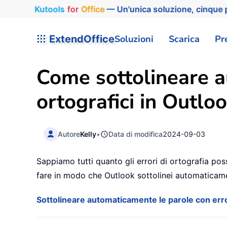
Kutools
for
Office
— Un'unica soluzione, cinque p
ExtendOffice
Soluzioni
Scarica
Pr
Come sottolineare a
ortografici in Outlo
Autore
Kelly
•
Data di modifica
2024-09-03
Sappiamo tutti quanto gli errori di ortografia po
fare in modo che Outlook sottolinei automaticamen
Sottolineare automaticamente le parole con errori