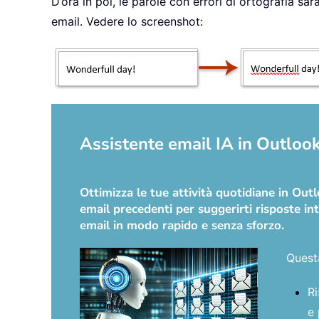
D’ora in poi, le parole con errori di ortografia 
email. Vedere lo screenshot:
Assistente email IA in Outlook:
Ottimizza le tue attività quotidiane in Ou
email precedenti per suggerirti risposte int
email in modo rapido e senza sforzo.
Quest
Ri
e 