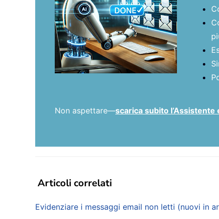
Co
Co
pi
Es
Si
Po
Non aspettare—
scarica subito l’Assistente 
Articoli correlati
Evidenziare i messaggi email non letti (nuovi in a