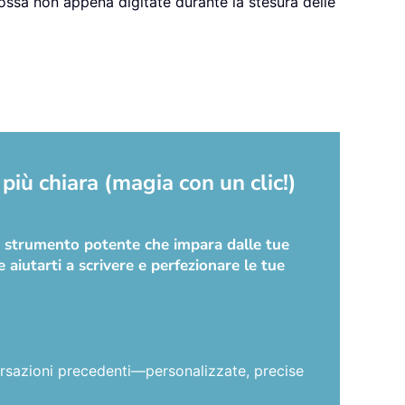
rossa non appena digitate durante la stesura delle
più chiara (magia con un clic!)
no strumento potente che impara dalle tue
 aiutarti a scrivere e perfezionare le tue
versazioni precedenti—personalizzate, precise