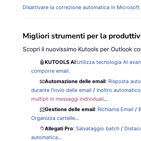
Disattivare la correzione automatica in Microsoft
Migliori strumenti per la produttivi
Scopri il nuovissimo Kutools per Outlook con
🤖
KUTOOLS AI
:
Utilizza tecnologia AI avan
comporre email.
📧
Automazione delle email
:
Risposta auto
durante l’invio delle email
/
Inoltro automatico
multipli in messaggi individuali
...
📨
Gestione delle email
:
Richiama Email
/
B
Organizza cartelle
...
📁
Allegati Pro
:
Salvataggio batch
/
Distac
automatica
…