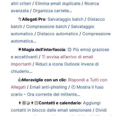
altri criteri
/
Elimina email duplicate
/
Ricerca
avanzata
/
Organizza cartelle
...
📁
Allegati Pro
:
Salvataggio batch
/
Distacco
batch
/
Compressione batch
/
Salvataggio
automatico
/
Distacco automatico
/
Compressione
automatica
…
🌟
Magia dell’interfaccia
:
😊 Più emoji graziose
e accattivanti
/
Ti avvisa all’arrivo di email
importanti
/
Riduci a icona Outlook invece di
chiuderlo
...
👍
Meraviglie con un clic
:
Rispondi a Tutti con
Allegati
/
Email anti-phishing
/
🕘 Mostra il fuso
orario – Ora corrente del mittente
...
👩🏼‍🤝‍👩🏻
Contatti e calendario
:
Aggiungi
contatti in blocco dalle email selezionate
/
Dividi