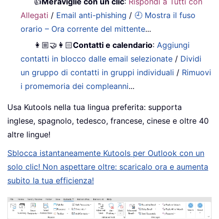
👍
Meraviglie con un clic
:
Rispondi a Tutti con
Allegati
/
Email anti-phishing
/
🕘 Mostra il fuso
orario – Ora corrente del mittente
...
👩🏼‍🤝‍👩🏻
Contatti e calendario
:
Aggiungi
contatti in blocco dalle email selezionate
/
Dividi
un gruppo di contatti in gruppi individuali
/
Rimuovi
i promemoria dei compleanni
...
Usa Kutools nella tua lingua preferita: supporta
inglese, spagnolo, tedesco, francese, cinese e oltre 40
altre lingue!
Sblocca istantaneamente Kutools per Outlook con un
solo clic! Non aspettare oltre: scaricalo ora e aumenta
subito la tua efficienza!