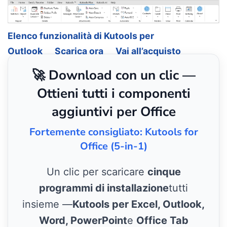
Elenco funzionalità di Kutools per
Outlook
Scarica ora
Vai all’acquisto
🚀 Download con un clic —
Ottieni tutti i componenti
aggiuntivi per Office
Fortemente consigliato: Kutools for
Office (5-in-1)
Un clic per scaricare
cinque
programmi di installazione
tutti
insieme —
Kutools per Excel, Outlook,
Word, PowerPoint
e
Office Tab