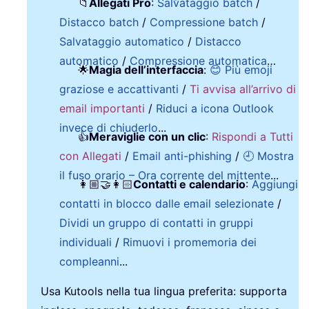
📁
Allegati Pro
:
Salvataggio batch
/
Distacco batch
/
Compressione batch
/
Salvataggio automatico
/
Distacco
automatico
/
Compressione automatica
…
🌟
Magia dell’interfaccia
:
😊 Più emoji
graziose e accattivanti
/
Ti avvisa all’arrivo di
email importanti
/
Riduci a icona Outlook
invece di chiuderlo
...
👍
Meraviglie con un clic
:
Rispondi a Tutti
con Allegati
/
Email anti-phishing
/
🕘 Mostra
il fuso orario – Ora corrente del mittente
...
👩🏼‍🤝‍👩🏻
Contatti e calendario
:
Aggiungi
contatti in blocco dalle email selezionate
/
Dividi un gruppo di contatti in gruppi
individuali
/
Rimuovi i promemoria dei
compleanni
...
Usa Kutools nella tua lingua preferita: supporta