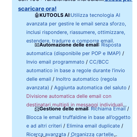
scaricare ora!
🤖
KUTOOLS AI
:
Utilizza tecnologia AI
avanzata per gestire le email senza sforzo,
inclusi rispondere, riassumere, ottimizzare,
estendere, tradurre e comporre email.
📧
Automazione delle email
:
Risposta
automatica (disponibile per POP e IMAP)
/
Invio email programmato
/
CC/BCC
automatico in base a regole durante l’invio
delle email
/
Inoltro automatico (regola
avanzata)
/
Aggiunta automatica del saluto
/
Divisione automatica delle email con
destinatari multipli in messaggi individuali
...
📨
Gestione delle email
:
Richiama Email
/
Blocca le email truffaldine in base all’oggetto
e ad altri criteri
/
Elimina email duplicate
/
Ricerca avanzata
/
Organizza cartelle
...