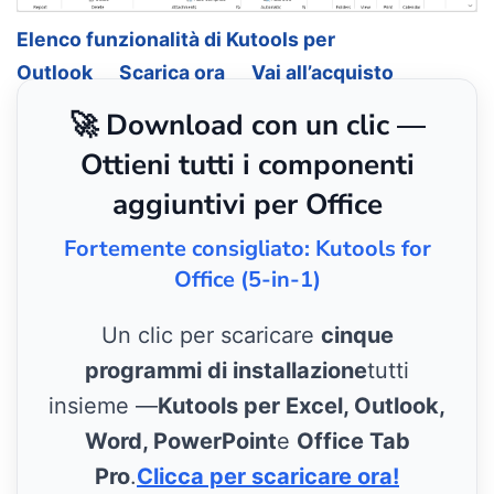
Elenco funzionalità di Kutools per
Outlook
Scarica ora
Vai all’acquisto
🚀 Download con un clic —
Ottieni tutti i componenti
aggiuntivi per Office
Fortemente consigliato: Kutools for
Office (5-in-1)
Un clic per scaricare
cinque
programmi di installazione
tutti
insieme —
Kutools per Excel, Outlook,
Word, PowerPoint
e
Office Tab
Pro
.
Clicca per scaricare ora!