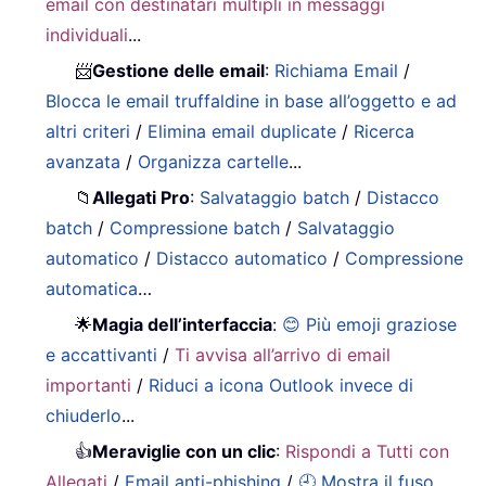
email con destinatari multipli in messaggi
individuali
...
📨
Gestione delle email
:
Richiama Email
/
Blocca le email truffaldine in base all’oggetto e ad
altri criteri
/
Elimina email duplicate
/
Ricerca
avanzata
/
Organizza cartelle
...
📁
Allegati Pro
:
Salvataggio batch
/
Distacco
batch
/
Compressione batch
/
Salvataggio
automatico
/
Distacco automatico
/
Compressione
automatica
…
🌟
Magia dell’interfaccia
:
😊 Più emoji graziose
e accattivanti
/
Ti avvisa all’arrivo di email
importanti
/
Riduci a icona Outlook invece di
chiuderlo
...
👍
Meraviglie con un clic
:
Rispondi a Tutti con
Allegati
/
Email anti-phishing
/
🕘 Mostra il fuso